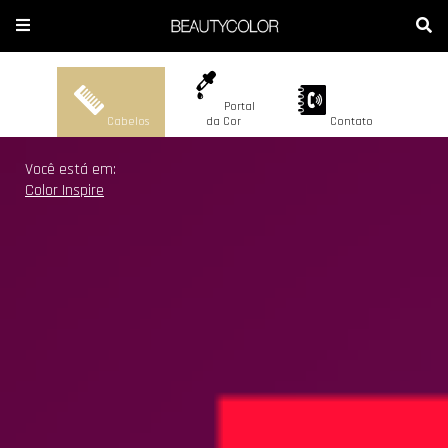
Portal
Cabelos
da Cor
Contato
A BEAUTYCOLOR
COLORAÇÃO
Blog Beautycolor
Você está em:
Color Inspire
CONTATO
DESCOLORAÇÃO
ONDE ENCONTRAR
CORES
SEJA REVENDEDOR