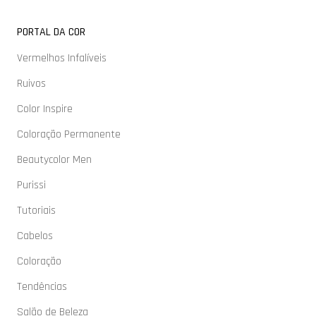
PORTAL DA COR
Vermelhos Infalíveis
Ruivos
Color Inspire
Coloração Permanente
Beautycolor Men
Purissi
Tutoriais
Cabelos
Coloração
Tendências
Salão de Beleza