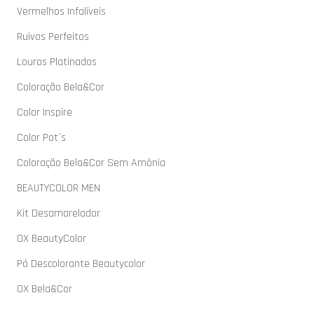
Vermelhos Infalíveis
Ruivos Perfeitos
Louros Platinados
Coloração Bela&Cor
Color Inspire
Color Pot´s
Coloração Bela&Cor Sem Amônia
BEAUTYCOLOR MEN
Kit Desamarelador
OX BeautyColor
Pó Descolorante Beautycolor
OX Bela&Cor