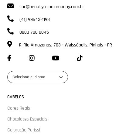
sac@beautycolorcompany.com.br
(41) 99643-1198
0800 700 0045
R. Rio Amazonas, 703 - Weissópolis, Pinhais - PR
Selecione o idioma
CABELOS
Cores Reais
Chocolates Especiais
Coloração Puríssi