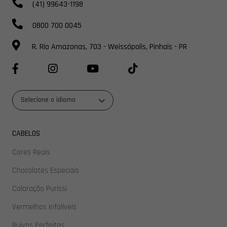
(41) 99643-1198
0800 700 0045
R. Rio Amazonas, 703 - Weissópolis, Pinhais - PR
Selecione o idioma
CABELOS
Cores Reais
Chocolates Especiais
Coloração Puríssi
Vermelhos Infalíveis
Ruivos Perfeitos