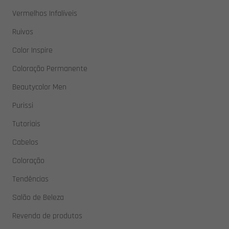
Vermelhos Infalíveis
Ruivos
Color Inspire
Coloração Permanente
Beautycolor Men
Purissi
Tutoriais
Cabelos
Coloração
Tendências
Salão de Beleza
Revenda de produtos