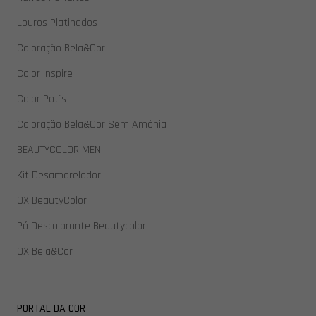
Louros Platinados
Coloração Bela&Cor
Color Inspire
Color Pot´s
Coloração Bela&Cor Sem Amônia
BEAUTYCOLOR MEN
Kit Desamarelador
OX BeautyColor
Pó Descolorante Beautycolor
OX Bela&Cor
PORTAL DA COR