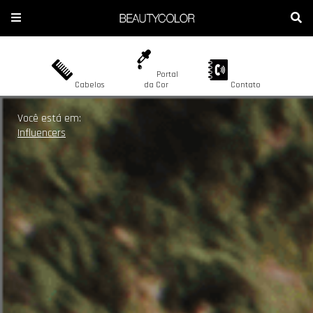
Portal
Cabelos
da Cor
Contato
A BEAUTYCOLOR
COLORAÇÃO
Blog Beautycolor
Você está em:
Influencers
CONTATO
DESCOLORAÇÃO
ONDE ENCONTRAR
CORES
SEJA REVENDEDOR