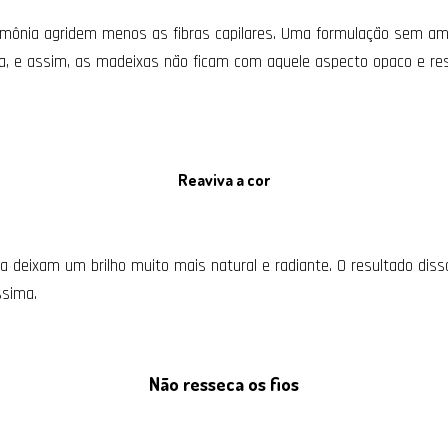
mônia agridem menos as fibras capilares. Uma formulação sem amô
da, e assim, as madeixas não ficam com aquele aspecto opaco e r
Reaviva a cor
 deixam um brilho muito mais natural e radiante. O resultado dis
íssima.
Não resseca os fios