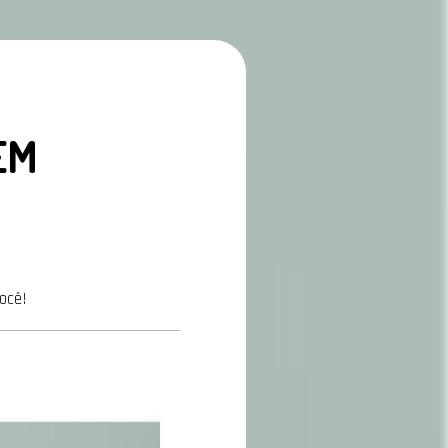
EM
ocê!