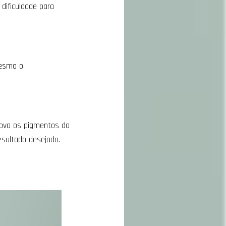
 dificuldade para
mesmo o
emova os pigmentos da
resultado desejado.