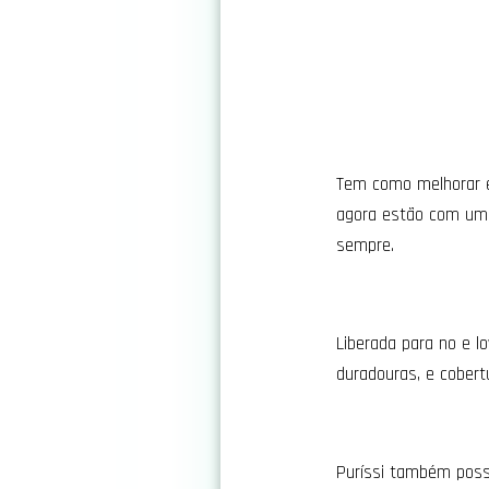
Tem como melhorar 
agora estão com uma
sempre.
Liberada para no e l
duradouras, e cobertu
Puríssi também possu