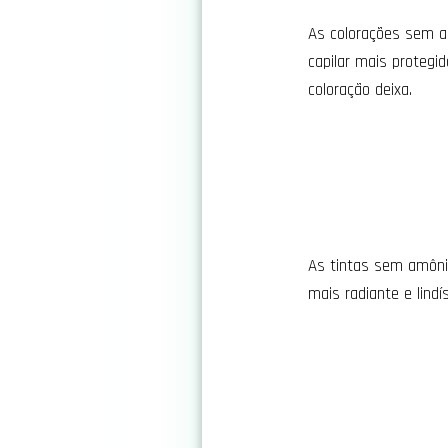
As colorações sem a
capilar mais protegi
coloração deixa.
As tintas sem amônia
mais radiante e lind