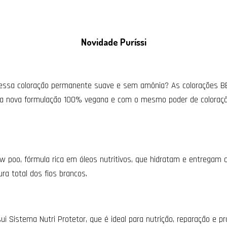
Novidade Puríssi
essa coloração permanente suave e sem amônia? As colorações B
 nova formulação 100% vegana e com o mesmo poder de coloraçã
ow poo, fórmula rica em óleos nutritivos, que hidratam e entregam 
ra total dos fios brancos.
i Sistema Nutri Protetor, que é ideal para nutrição, reparação e p