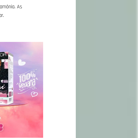
amônia. As
ar.