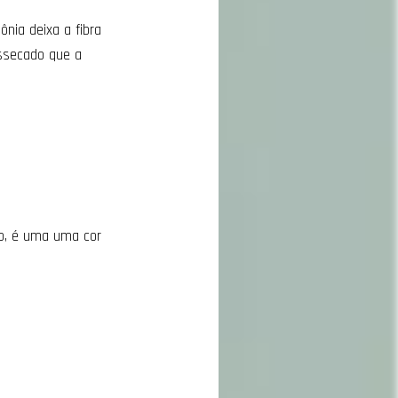
nia deixa a fibra
essecado que a
so, é uma uma cor