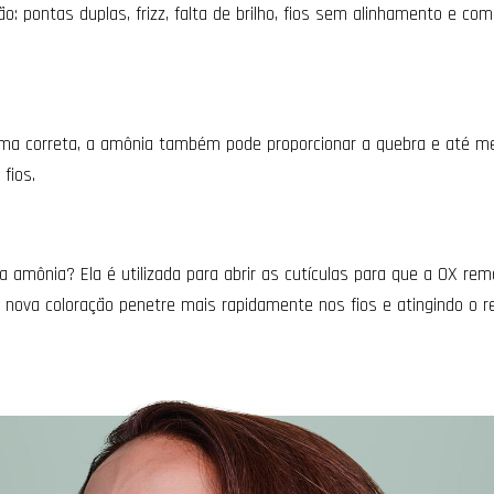
o: pontas duplas, frizz, falta de brilho, fios sem alinhamento e com
a correta, a amônia também pode proporcionar a quebra e até 
fios.
a amônia? Ela é utilizada para abrir as cutículas para que a OX r
a nova coloração penetre mais rapidamente nos fios e atingindo o 