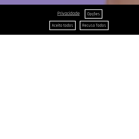
Privacidade
Opções
Aceito todos
Recuso Todos
S
SE TRANSFORME COM LOUROS