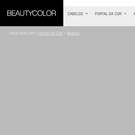
b
CABELOS
PORTAL DA COR
Você está em:
Portal da Cor
/
Ruivos