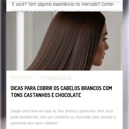
E você? Tem alguma experiência no mercado? Conte-
nos qual a sua maior dúvida ou sobre seu sucesso
como
revendedor
!
03.08.2020 - Por:
BEAUTYCOLOR
DICAS PARA COBRIR OS CABELOS BRANCOS COM
TONS CASTANHOS E CHOCOLATE
Chega uma hora em que os fios brancos aparecem, mas você
pode tonalizá-los com um castanho ou chocolate para renovar a
aparência dos seus cabelos!