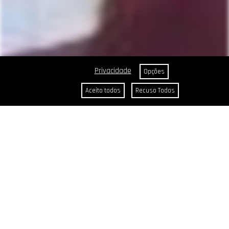
Privacidade
Opções
Aceito todos
Recuso Todos
CABELOS
Cores Reais
Chocolates Especiais
Coloração Puríssi