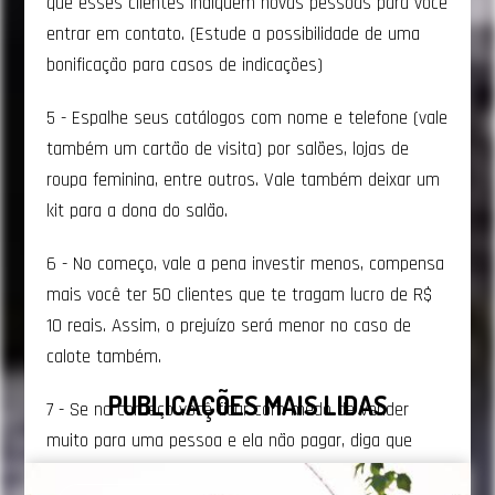
que esses clientes indiquem novas pessoas para você
entrar em contato. (Estude a possibilidade de uma
bonificação para casos de indicações)
5 - Espalhe seus catálogos com nome e telefone (vale
também um cartão de visita) por salões, lojas de
roupa feminina, entre outros. Vale também deixar um
kit para a dona do salão.
6 - No começo, vale a pena investir menos, compensa
mais você ter 50 clientes que te tragam lucro de R$
10 reais. Assim, o prejuízo será menor no caso de
calote também.
PUBLICAÇÕES MAIS LIDAS
7 - Se no começo você ficar com medo de vender
muito para uma pessoa e ela não pagar, diga que
você está começando na empresa agora e que tem