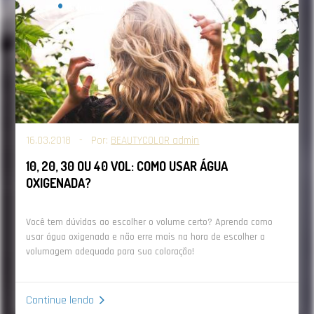
uma cota limite. Assim, sugira que ela divida esse
Coloração
pedido em outras campanhas.
8 - Tenha um espaço em sua casa que seja agradável
e dedicado a esse processo de
revenda
.
9 - Crie um folheto em gráficas rápidas (não custa
muito) e espalhe pela vizinhança. Enalteça alguns
16.03.2018 - Por:
BEAUTYCOLOR admin
pontos positivos, como “pronta-entrega”, “aceitamos
10, 20, 30 OU 40 VOL: COMO USAR ÁGUA
cartões”, etc.
OXIGENADA?
Você tem dúvidas ao escolher o volume certo? Aprenda como
Leia mais: Descubra como entrar no mercado de
usar água oxigenada e não erre mais na hora de escolher a
volumagem adequada para sua coloração!
revenda de produtos de beleza
--
Continue lendo