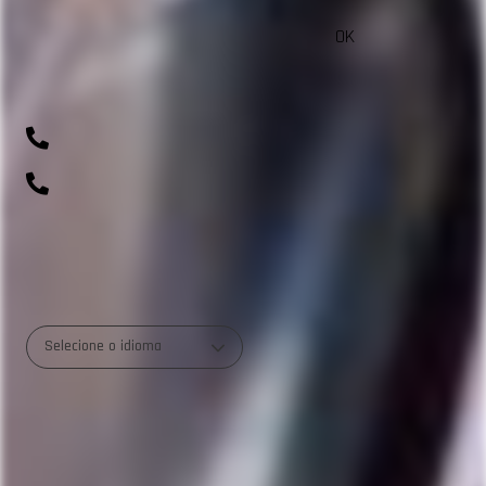
OK
sac@beautycolorcompany.com.br
(41) 99643-1198
0800 700 0045
R. Rio Amazonas, 703 - Weissópolis, Pinhais - PR
Selecione o idioma