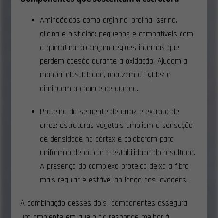
Aminoácidos como arginina, prolina, serina,
glicina e histidina: pequenos e compatíveis com
a queratina, alcançam regiões internas que
perdem coesão durante a oxidação. Ajudam a
manter elasticidade, reduzem a rigidez e
diminuem a chance de quebra.
Proteína da semente de arroz e extrato de
arroz: estruturas vegetais ampliam a sensação
de densidade no córtex e colaboram para
uniformidade da cor e estabilidade do resultado.
A presença do complexo proteico deixa a fibra
mais regular e estável ao longo das lavagens.
A combinação desses dois componentes assegura
um ambiente em que o fio responde melhor à