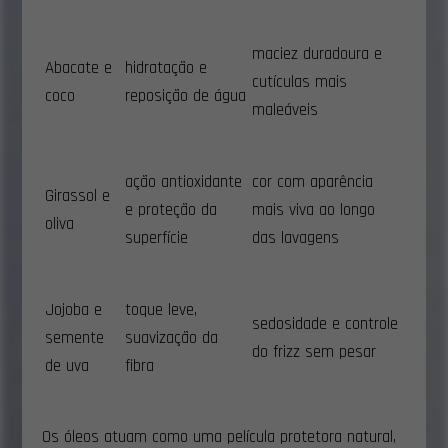
maciez duradoura e
Abacate e
hidratação e
cutículas mais
coco
reposição de água
maleáveis
ação antioxidante
cor com aparência
Girassol e
e proteção da
mais viva ao longo
oliva
superfície
das lavagens
Jojoba e
toque leve,
sedosidade e controle
semente
suavização da
do frizz sem pesar
de uva
fibra
Os óleos atuam como uma película protetora natural,