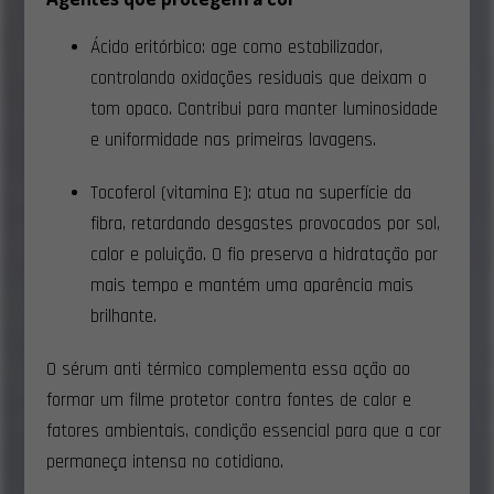
Ácido eritórbico: age como estabilizador,
controlando oxidações residuais que deixam o
tom opaco. Contribui para manter luminosidade
e uniformidade nas primeiras lavagens.
Tocoferol (vitamina E): atua na superfície da
fibra, retardando desgastes provocados por sol,
calor e poluição. O fio preserva a hidratação por
mais tempo e mantém uma aparência mais
brilhante.
O sérum anti térmico complementa essa ação ao
formar um filme protetor contra fontes de calor e
fatores ambientais, condição essencial para que a cor
permaneça intensa no cotidiano.