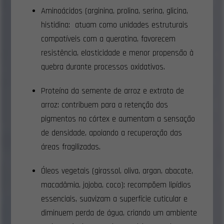
Aminoácidos (arginina, prolina, serina, glicina,
histidina: atuam como unidades estruturais
compatíveis com a queratina, favorecem
resistência, elasticidade e menor propensão à
quebra durante processos oxidativos.
Proteína da semente de arroz e extrato de
arroz: contribuem para a retenção dos
pigmentos no córtex e aumentam a sensação
de densidade, apoiando a recuperação das
áreas fragilizadas.
Óleos vegetais (girassol, oliva, argan, abacate,
macadâmia, jojoba, coco): recompõem lipídios
essenciais, suavizam a superfície cuticular e
diminuem perda de água, criando um ambiente