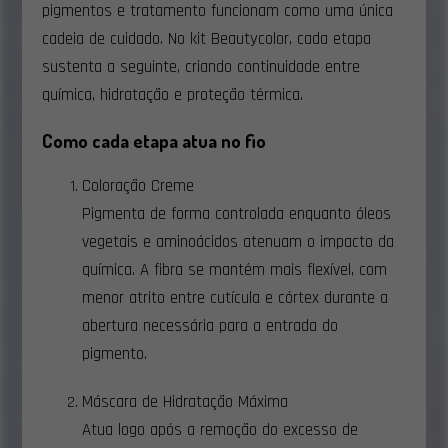
pigmentos e tratamento funcionam como uma única
cadeia de cuidado. No kit Beautycolor, cada etapa
sustenta a seguinte, criando continuidade entre
química, hidratação e proteção térmica.
Como cada etapa atua no fio
Coloração Creme
Pigmenta de forma controlada enquanto óleos
vegetais e aminoácidos atenuam o impacto da
química. A fibra se mantém mais flexível, com
menor atrito entre cutícula e córtex durante a
abertura necessária para a entrada do
pigmento.
Máscara de Hidratação Máxima
Atua logo após a remoção do excesso de