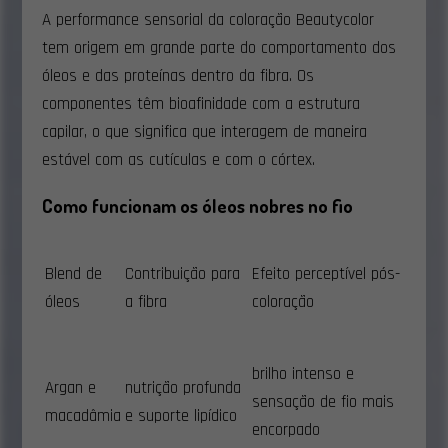
A performance sensorial da coloração Beautycolor
tem origem em grande parte do comportamento dos
óleos e das proteínas dentro da fibra. Os
componentes têm bioafinidade com a estrutura
capilar, o que significa que interagem de maneira
estável com as cutículas e com o córtex.
Como funcionam os óleos nobres no fio
Blend de
Contribuição para
Efeito perceptível pós-
óleos
a fibra
coloração
brilho intenso e
Argan e
nutrição profunda
sensação de fio mais
macadâmia
e suporte lipídico
encorpado