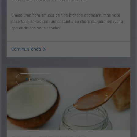
Chega uma hora em que os fios brancos aparecem, mas você
pode tonalizá-los com um castanho ou chocolate para renovar a
aparência dos seus cabelos!
Continue lendo
Coloração