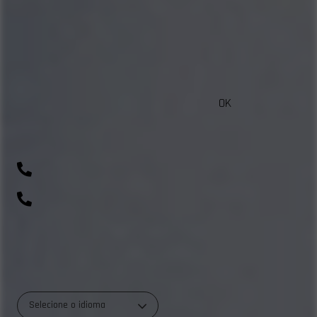
VISITAR INSTAGRAM
OK
sac@beautycolorcompany.com.br
(41) 99643-1198
0800 700 0045
R. Rio Amazonas, 703 - Weissópolis, Pinhais - PR
Selecione o idioma