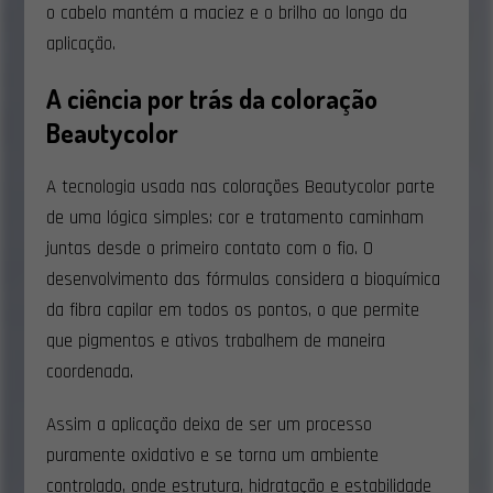
o cabelo mantém a maciez e o brilho ao longo da
aplicação.
A ciência por trás da coloração
Beautycolor
A tecnologia usada nas colorações Beautycolor parte
de uma lógica simples: cor e tratamento caminham
juntas desde o primeiro contato com o fio. O
desenvolvimento das fórmulas considera a bioquímica
da fibra capilar em todos os pontos, o que permite
que pigmentos e ativos trabalhem de maneira
coordenada.
Assim a aplicação deixa de ser um processo
puramente oxidativo e se torna um ambiente
controlado, onde estrutura, hidratação e estabilidade