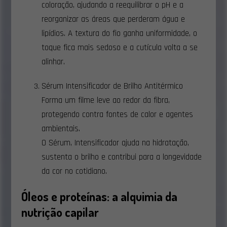
coloração, ajudando a reequilibrar o pH e a
reorganizar as áreas que perderam água e
lipídios. A textura do fio ganha uniformidade, o
toque fica mais sedoso e a cutícula volta a se
alinhar.
Sérum Intensificador de Brilho Antitérmico
Forma um filme leve ao redor da fibra,
protegendo contra fontes de calor e agentes
ambientais.
O Sérum, Intensificador ajuda na hidratação,
sustenta o brilho e contribui para a longevidade
da cor no cotidiano.
Óleos e proteínas: a alquimia da
nutrição capilar