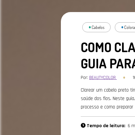
Cabelos
Color
COMO CLA
GUIA PAR
Por:
BEAUTYCOLOR
1
Clarear um cabelo preto tin
saúde dos fios. Neste guia
processo e como preparar 
Tempo de leitura:
6 m