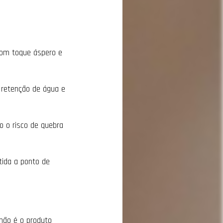
com toque áspero e
 retenção de água e
do o risco de quebra
tida a ponto de
não é o produto