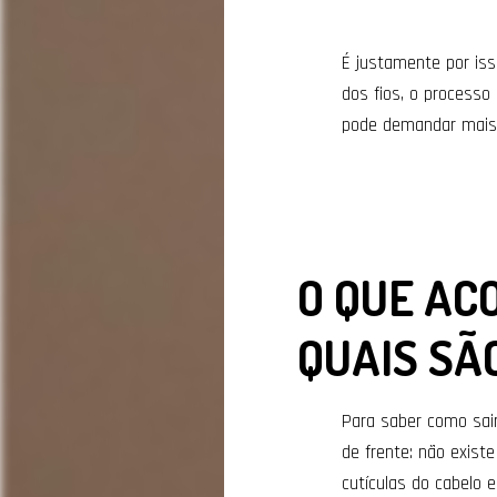
É justamente por iss
dos fios, o processo
pode demandar mais 
O QUE AC
QUAIS SÃ
Para saber como sair
de frente: não exist
cutículas do cabelo 