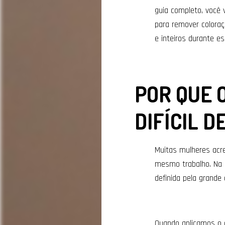
guia completo, você 
para remover coloraç
e inteiros durante e
POR QUE 
DIFÍCIL 
Muitas mulheres acre
mesmo trabalho. Na r
definida pela grande
Quando aplicamos o d