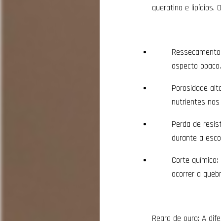
queratina e lipídios.
Ressecamento e
aspecto opaco
Porosidade alt
nutrientes nos
Perda de resist
durante a esco
Corte químico:
ocorrer a queb
Regra de ouro: A di