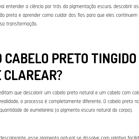
vai entender a ciência por trás da pigmentação escura, descobrir a
ão preta e aprender como cuidar dos fios para que eles continuem 
ssa transformação.
O CABELO PRETO TINGIDO
DE CLAREAR?
ditam que descolorir um cabelo preto natural e um cabelo com col
ealidade, o processo é completamente diferente. O cabelo preto na
 quantidade de eumelanina (o pigmento escuro natural do corpo).
escolorante, esse pigmento natural se dissolve com relativa facili