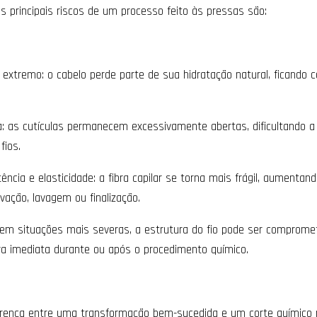
 Os principais riscos de um processo feito às pressas são:
xtremo: o cabelo perde parte de sua hidratação natural, ficando 
.
a: as cutículas permanecem excessivamente abertas, dificultando a
 fios.
ência e elasticidade: a fibra capilar se torna mais frágil, aumentan
vação, lavagem ou finalização.
 em situações mais severas, a estrutura do fio pode ser comprome
ra imediata durante ou após o procedimento químico.
ferença entre uma transformação bem-sucedida e um corte químico 