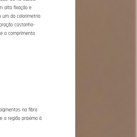
 alta fixação e
 um da colorimetria
oloração castanho-
a e o comprimento
pigmentos na fibra
 a região próxima à