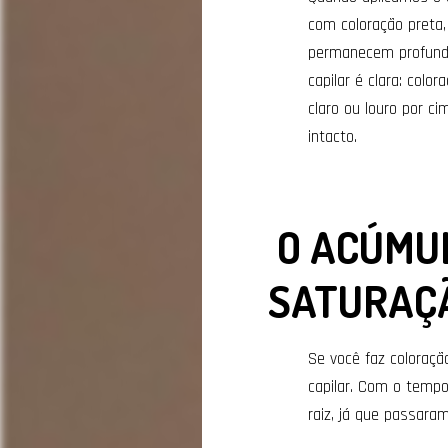
com coloração preta,
permanecem profunda
capilar é clara: colo
claro ou louro por c
intacto.
O ACÚMUL
SATURAÇ
Se você faz coloraçã
capilar. Com o temp
raiz, já que passara