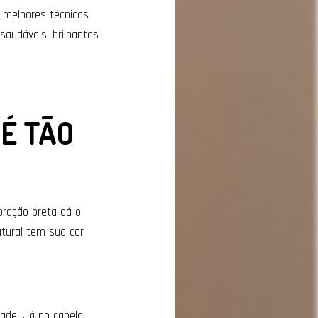
s melhores técnicas
saudáveis, brilhantes
 É TÃO
oração preta dá o
tural tem sua cor
dade. Já no cabelo