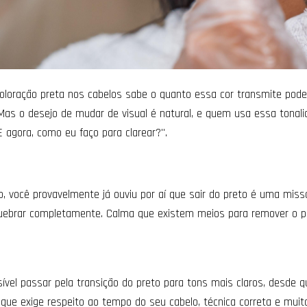
oloração preta nos cabelos sabe o quanto essa cor transmite poder
Mas o desejo de mudar de visual é natural, e quem usa essa tonal
 agora, como eu faço para clarear?".
, você provavelmente já ouviu por aí que sair do preto é uma mis
quebrar completamente. Calma que existem meios para remover o p
ível passar pela transição do preto para tons mais claros, desde 
ue exige respeito ao tempo do seu cabelo, técnica correta e muit