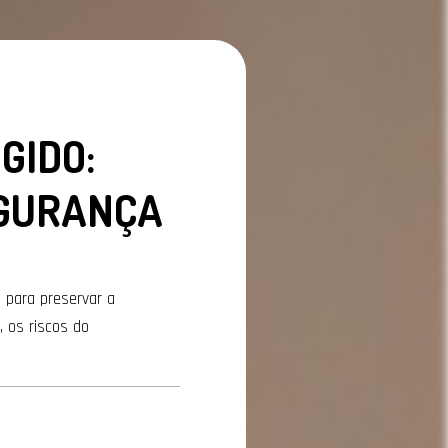
GIDO:
EGURANÇA
s para preservar a
 os riscos do