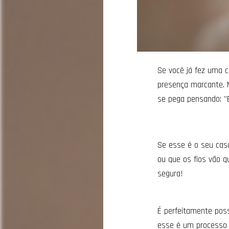
Se você já fez uma c
presença marcante. 
se pega pensando: "E
Se esse é o seu caso
ou que os fios vão 
segura!
É perfeitamente poss
esse é um processo q