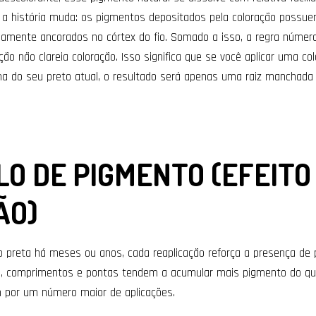
 a história muda: os pigmentos depositados pela coloração possuem
mente ancorados no córtex do fio. Somado a isso, a regra número
ração não clareia coloração. Isso significa que se você aplicar uma c
ima do seu preto atual, o resultado será apenas uma raiz manchad
O DE PIGMENTO (EFEITO
ÃO)
o preta há meses ou anos, cada reaplicação reforça a presença de 
o, comprimentos e pontas tendem a acumular mais pigmento do que
m por um número maior de aplicações.