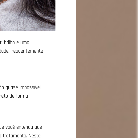
, brilho e uma
idade frequentemente
são quase impossível
reto de forma
que você entenda que
o tratamento. Neste