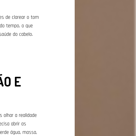
es de clarear o tom
 do tempo, o que
saúde do cabelo.
ÃO E
 olhar a realidade
cisa abrir as
perde água, massa,