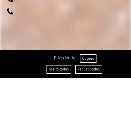
(41) 99643-1198
0800 700 0045
R. Rio Amazonas, 703 - Weissópolis, Pinhais - PR
Selecione o idioma
Privacidade
Opções
Aceito todos
Recuso Todos
CABELOS
Cores Reais