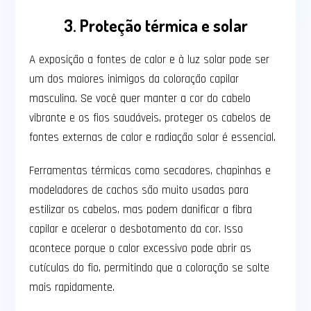
3. Proteção térmica e solar
A exposição a fontes de calor e à luz solar pode ser
um dos maiores inimigos da coloração capilar
masculina. Se você quer manter a cor do cabelo
vibrante e os fios saudáveis, proteger os cabelos de
fontes externas de calor e radiação solar é essencial.
Ferramentas térmicas como secadores, chapinhas e
modeladores de cachos são muito usadas para
estilizar os cabelos, mas podem danificar a fibra
capilar e acelerar o desbotamento da cor. Isso
acontece porque o calor excessivo pode abrir as
cutículas do fio, permitindo que a coloração se solte
mais rapidamente.