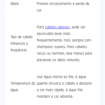
diária
Previne ressecamento e perda de
cor.
Para
cabelos oleosos
, pode ser
necessário lavar mais
Tipo de cabelo
frequentemente, mas sempre com
influencia a
shampoos suaves. Para cabelos
frequência
secos ou normais, lave menos para
preservar os óleos naturais.
Use água morna ou fria. A água
Temperatura da
quente resseca o cabelo e desbota
água
a cor mais rápido. A água fria
mantém a cor vibrante.