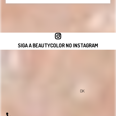
SIGA A BEAUTYCOLOR NO INSTAGRAM
VISITAR INSTAGRAM
OK
sac@beautycolorcompany.com.br