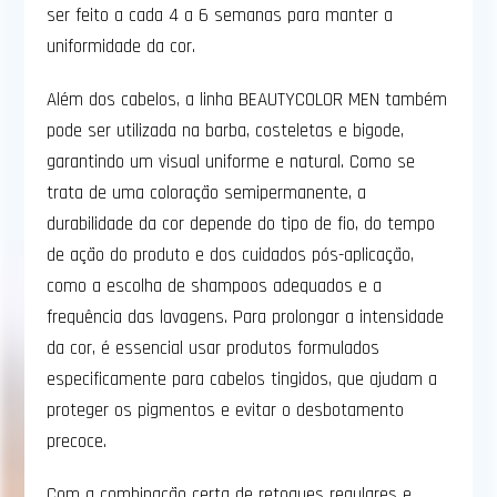
ser feito a cada 4 a 6 semanas para manter a
uniformidade da cor.
Além dos cabelos, a linha BEAUTYCOLOR MEN também
pode ser utilizada na barba, costeletas e bigode,
garantindo um visual uniforme e natural. Como se
trata de uma coloração semipermanente, a
durabilidade da cor depende do tipo de fio, do tempo
de ação do produto e dos cuidados pós-aplicação,
como a escolha de shampoos adequados e a
frequência das lavagens. Para prolongar a intensidade
da cor, é essencial usar produtos formulados
especificamente para cabelos tingidos, que ajudam a
proteger os pigmentos e evitar o desbotamento
precoce.
Com a combinação certa de retoques regulares e