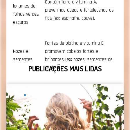
Contêm ferro e vitamina A,
legumes de
prevenindo queda e fortalecendo os
folhas verdes
fios (ex: espinafre, couve).
escuras
Fontes de biotina e vitamina E,
Nozes e
promovem cabelos fortes e
sementes
brilhantes (ex: nozes, sementes de
PUBLICAÇÕES MAIS LIDAS
abóbora).
Evite ao máximo dietas restritivas
Coloração
Dietas que restringem calorias ou nutrientes podem
afetar diretamente a saúde capilar. A falta de
nutrientes pode resultar em cabelos frágeis, com
maior tendência à queda e ao ressecamento. Manter