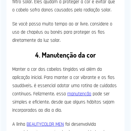
filtro solar. Eles ajudam a proteger a cor e evitar que
o cabelo sofra danos causados pela radiação solar.
Se você passa muito tempo ao ar livre, considere o
uso de chapéus ou bonés para proteger os fios
diretamente da luz solar.
4. Manutenção da cor
Manter a cor dos cabelos tingidos vai além da
aplicação inicial. Para manter a cor vibrante e os fios
saudáveis, é essencial adotar uma rotina de cuidados
contínuos. Felizmente, essa
manutenção
pode ser
simples e eficiente, desde que alguns hábitos sejam
incorporados ao dia a dia.
A linha
BEAUTYCOLOR MEN
foi desenvolvida