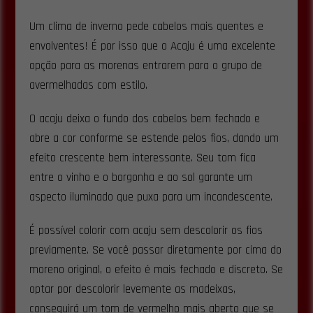
Um clima de inverno pede cabelos mais quentes e
envolventes! É por isso que o Acaju é uma excelente
opção para as morenas entrarem para o grupo de
avermelhadas com estilo.
O acaju deixa o fundo dos cabelos bem fechado e
abre a cor conforme se estende pelos fios, dando um
efeito crescente bem interessante. Seu tom fica
entre o vinho e o borgonha e ao sol garante um
aspecto iluminado que puxa para um incandescente.
É possível colorir com acaju sem descolorir os fios
previamente. Se você passar diretamente por cima do
moreno original, o efeito é mais fechado e discreto. Se
optar por descolorir levemente as madeixas,
conseguirá um tom de vermelho mais aberto que se