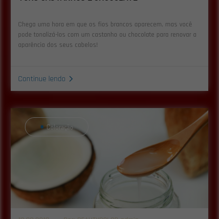
Chega uma hora em que os fios brancos aparecem, mas você
pode tonalizá-los com um castanho ou chocolate para renovar a
aparência dos seus cabelos!
Continue lendo
Coloração