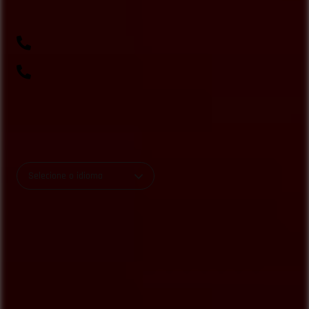
sac@beautycolorcompany.com.br
(41) 99643-1198
0800 700 0045
R. Rio Amazonas, 703 - Weissópolis, Pinhais - PR
Selecione o idioma