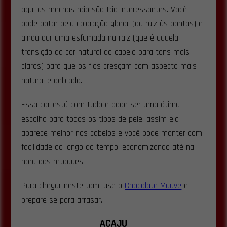
aqui as mechas não são tão interessantes. Você
pode optar pela coloração global (da raiz às pontas) e
ainda dar uma esfumada na raiz (que é aquela
transição da cor natural do cabelo para tons mais
claros) para que os fios cresçam com aspecto mais
natural e delicado.
Essa cor está com tudo e pode ser uma ótima
escolha para todos os tipos de pele, assim ela
aparece melhor nos cabelos e você pode manter com
facilidade ao longo do tempo, economizando até na
hora dos retoques.
Para chegar neste tom, use o
Chocolate Mauve
e
prepare-se para arrasar.
ACAJU