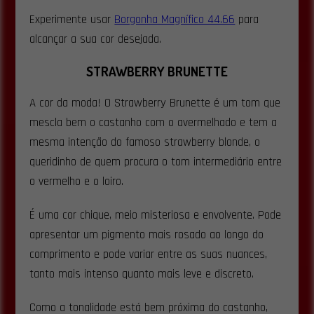
Experimente usar
Borgonha Magnífico 44.66
para
alcançar a sua cor desejada.
STRAWBERRY BRUNETTE
A cor da moda! O Strawberry Brunette é um tom que
mescla bem o castanho com o avermelhado e tem a
mesma intenção do famoso strawberry blonde, o
queridinho de quem procura o tom intermediário entre
o vermelho e o loiro.
É uma cor chique, meio misteriosa e envolvente. Pode
apresentar um pigmento mais rosado ao longo do
comprimento e pode variar entre as suas nuances,
tanto mais intenso quanto mais leve e discreto.
Como a tonalidade está bem próxima do castanho,