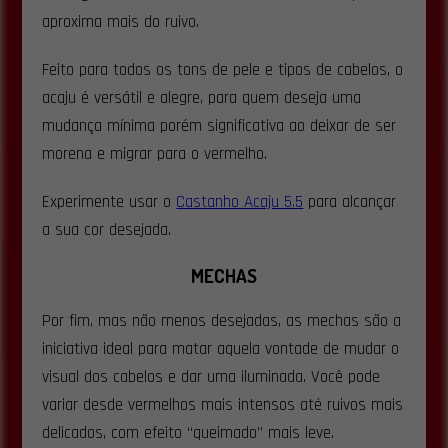
aproxima mais do ruivo.
Feito para todos os tons de pele e tipos de cabelos, o
acaju é versátil e alegre, para quem deseja uma
mudança mínima porém significativa ao deixar de ser
morena e migrar para o vermelho.
Experimente usar o
Castanho Acaju 5.5
para alcançar
a sua cor desejada.
MECHAS
Por fim, mas não menos desejadas, as mechas são a
iniciativa ideal para matar aquela vontade de mudar o
visual dos cabelos e dar uma iluminada. Você pode
variar desde vermelhos mais intensos até ruivos mais
delicados, com efeito “queimado” mais leve.