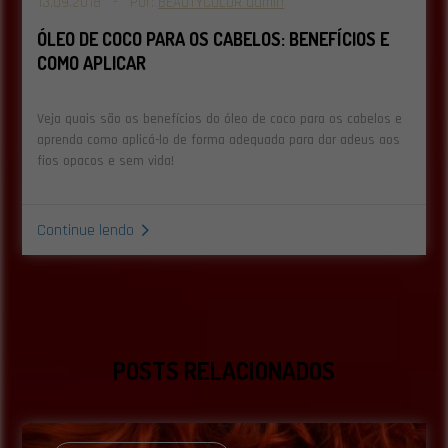
13.09.2018 - Por:
BEAUTYCOLOR admin
ÓLEO DE COCO PARA OS CABELOS: BENEFÍCIOS E
COMO APLICAR
Veja quais são os benefícios do óleo de coco para os cabelos e
aprenda como aplicá-lo de forma adequada para dar adeus aos
fios opacos e sem vida!
Continue lendo
POSTS RELACIONADOS