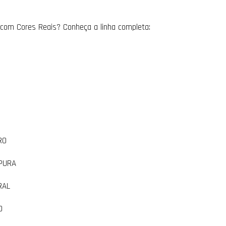
 com Cores Reais? Conheça a linha completa:
RO
PURA
RAL
O