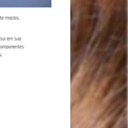
te macios,
ssui em sua
 componentes
s.