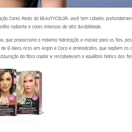
ração Cores Reais da BEAUTYCOLOR, você tem cabelos profundamen
ilho radiante e cores intensas de alta durabilidade.
a, que proporciona a máxima hidratação e maciez para os fios, po
 de 8 óleos ricos em Argan e Coco e aminoácidos, que repõem os
tauração da fibra capilar e restabelecem o equilíbrio hídrico dos fio