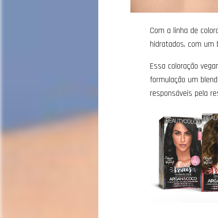
Com a linha de colo
hidratados, com um br
Essa coloração vegan
formulação um blend
responsáveis pela res