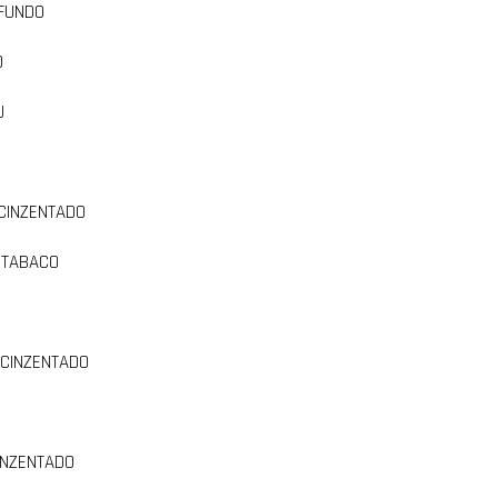
FUNDO
O
U
CINZENTADO
 TABACO
ACINZENTADO
INZENTADO