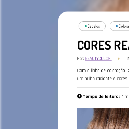
Cabelos
Color
CORES RE
Por:
BEAUTYCOLOR
2
Com a linha de coloração 
um brilho radiante e cores 
Tempo de leitura:
1 m