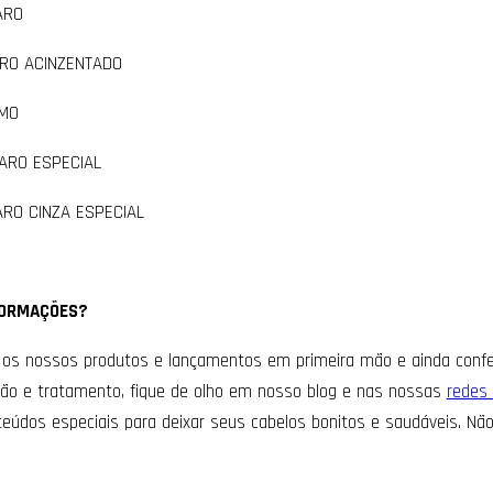
ARO
ARO ACINZENTADO
IMO
LARO ESPECIAL
ARO CINZA ESPECIAL
FORMAÇÕES?
os nossos produtos e lançamentos em primeira mão e ainda conferi
ção e tratamento, fique de olho em nosso blog e nas nossas
redes 
eúdos especiais para deixar seus cabelos bonitos e saudáveis. Não