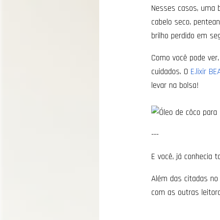
Nesses casos, uma bo
cabelo seco, pentean
brilho perdido em se
Como você pode ver, 
cuidados. O
E.lixir 
levar na bolsa!
---
E você, já conhecia 
Além das citadas no 
com as outras leito