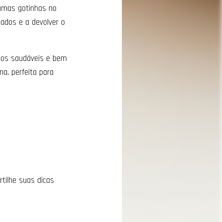
gumas gotinhas no
iados e a devolver o
fios saudáveis e bem
, perfeita para
tilhe suas dicas