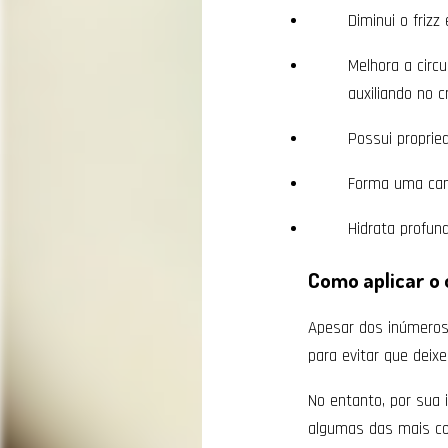
Diminui o frizz
Melhora a circ
auxiliando no c
Possui proprie
Forma uma cama
Hidrata profun
Como aplicar o 
Apesar dos inúmeros 
para evitar que deix
No entanto, por sua 
algumas das mais co