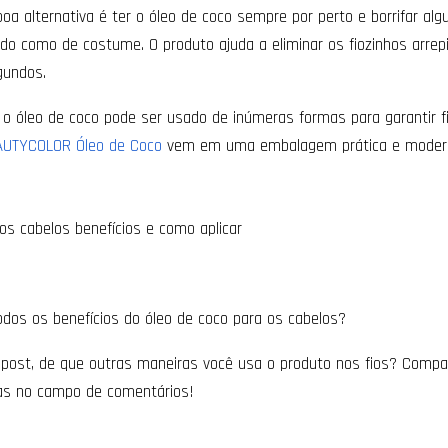
a alternativa é ter o óleo de coco sempre por perto e borrifar al
do como de costume. O produto ajuda a eliminar os fiozinhos arrep
gundos.
o óleo de coco pode ser usado de inúmeras formas para garantir 
BEAUTYCOLOR Óleo de Coco
vem em uma embalagem prática e moderna
todos os benefícios do óleo de coco para os cabelos?
post, de que outras maneiras você usa o produto nos fios? Compar
ras no campo de comentários!