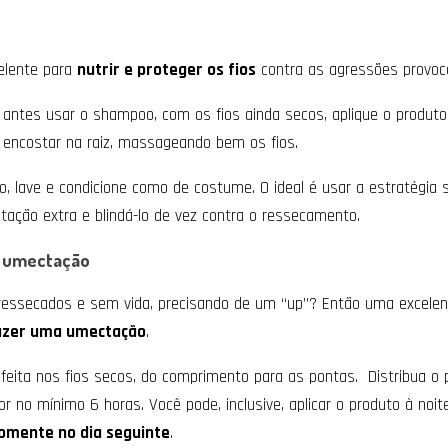
elente para
nutrir e proteger os fios
contra as agressões provoc
 antes usar o shampoo, com os fios ainda secos, aplique o produt
 encostar na raiz, massageando bem os fios.
, lave e condicione como de costume. O ideal é usar a estratégia
ratação extra e blindá-lo de vez contra o ressecamento.
a umectação
ressecados e sem vida, precisando de um “up”? Então uma excelent
azer uma umectação
.
 feita nos fios secos, do comprimento para as pontas. Distribua o
r no mínimo 6 horas. Você pode, inclusive, aplicar o produto à noit
somente no dia seguinte
.