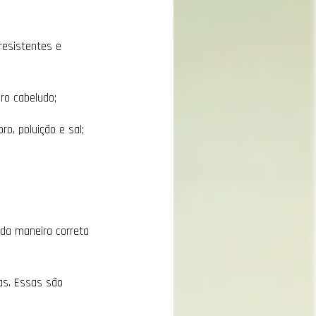
resistentes e
ro cabeludo;
o, poluição e sal;
 da maneira correta
mas. Essas são