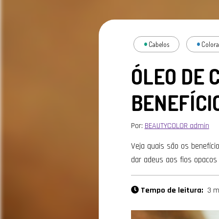
Cabelos
Color
ÓLEO DE 
BENEFÍCI
Por:
BEAUTYCOLOR admin
Veja quais são os benefíci
dar adeus aos fios opacos
Tempo de leitura:
3 m