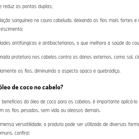
 e reduz as pontas duplas;
ulação sanguínea no couro cabeludo, deixando os fios mais fortes e 
rescimento;
dades antifúngicas e antibacterianas, o que melhora a saúde do cou
da protetora nos cabelos contra os danos externos, como sol, clor
damente os fios, diminuindo o aspecto opaco e quebradiço.
óleo de coco no cabelo?
benefícios do óleo de coco para os cabelos, é importante aplicá-lo
em os fios pesados, sem vida ou oleosos demais.
imensa versatilidade, o produto pode ser utilizado de diversas for
muns, confira!