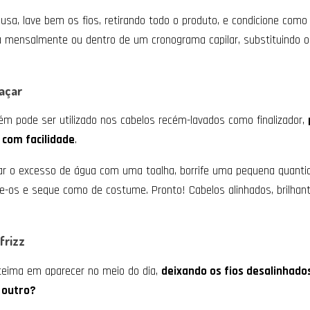
usa, lave bem os fios, retirando todo o produto, e condicione como
ca mensalmente ou dentro de um cronograma capilar, substituindo 
açar
m pode ser utilizado nos cabelos recém-lavados como finalizador,
com facilidade
.
rar o excesso de água com uma toalha, borrife uma pequena quanti
e-os e seque como de costume. Pronto! Cabelos alinhados, brilha
frizz
 teima em aparecer no meio do dia,
deixando os fios desalinhado
 outro?