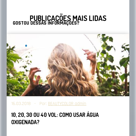
PUBLICAÇÕES MAIS LIDAS
GOSTOU DESSAS INFORMAÇÕES?
Aqui no blog temos mais matérias completas sobre
amônia. Para conferir, clique
aqui
e
aqui
.
Coloração
Lembrando que em
nosso blog
e nas nossas
redes
sociais
sempre postamos várias dicas incríveis sobre
coloração, descoloração e tratamento.
E no nosso site você encontra vários produtos
incríveis que vão deixar os seus cabelos ainda mais
16.03.2018 - Por:
BEAUTYCOLOR admin
bonitos e saudáveis.
Clique aqui
e acesse.
10, 20, 30 OU 40 VOL: COMO USAR ÁGUA
OXIGENADA?