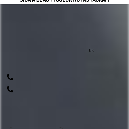
VISITAR INSTAGRAM
OK
sac@beautycolorcompany.com.br
(41) 99643-1198
0800 700 0045
R. Rio Amazonas, 703 - Weissópolis, Pinhais - PR