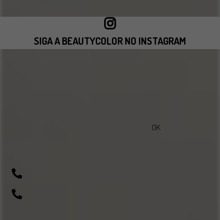
SIGA A BEAUTYCOLOR NO INSTAGRAM
VISITAR INSTAGRAM
OK
sac@beautycolorcompany.com.br
(41) 99643-1198
0800 700 0045
R. Rio Amazonas, 703 - Weissópolis, Pinhais - PR