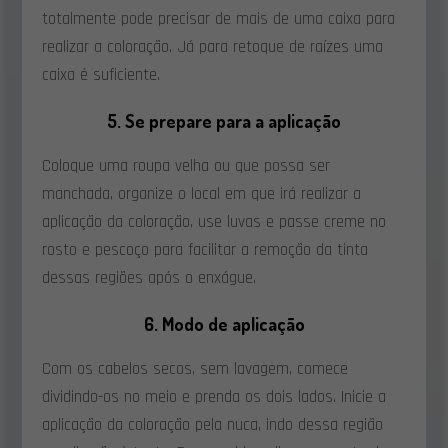
totalmente pode precisar de mais de uma caixa para
realizar a coloração. Já para retoque de raízes uma
caixa é suficiente.
5. Se prepare para a aplicação
Coloque uma roupa velha ou que possa ser
manchada, organize o local em que irá realizar a
aplicação da coloração, use luvas e passe creme no
rosto e pescoço para facilitar a remoção da tinta
dessas regiões após o enxágue.
6. Modo de aplicação
Com os cabelos secos, sem lavagem, comece
dividindo-os no meio e prenda os dois lados. Inicie a
aplicação da coloração pela nuca, indo dessa região