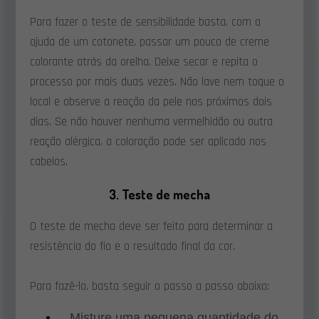
Para fazer o teste de sensibilidade basta, com a
ajuda de um cotonete, passar um pouco de creme
colorante atrás da orelha. Deixe secar e repita o
processo por mais duas vezes. Não lave nem toque o
local e observe a reação da pele nos próximos dois
dias. Se não houver nenhuma vermelhidão ou outra
reação alérgica, a coloração pode ser aplicada nos
cabelos.
3. Teste de mecha
O teste de mecha deve ser feito para determinar a
resistência do fio e o resultado final da cor.
Para fazê-lo, basta seguir o passo a passo abaixo:
Misture uma pequena quantidade do