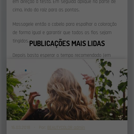
em direção à testa. Em seguida aplique na parte de
cima, indo da raiz para as pontas.
Massageie então o cabelo para espalhar a coloração
de forma igual e garantir que todos os fios sejam
tingidos.
PUBLICAÇÕES MAIS LIDAS
Depois basta esperar o tempo recomendado (em
média 45 minutos) e enxaguar. Aplique condicionador
Coloração
nas pontas, pois são elas que costumam pegar mais
a cor.
Erros comuns de quem pinta o cabelo em casa
Alguns erros comuns cometidos por quem pinta o
cabelo em casa, são eles:
16.03.2018 - Por:
BEAUTYCOLOR admin
•
Escolher a cor errada (para retoque de raízes ou