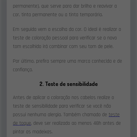
permanente), que serve para dar brilho e reavivar a
cor, tinta permanente ou a tinta temporária.
Em seguida vem a escolha da cor. O ideal é realizar o
teste de coloração pessoal para verificar se o novo
tom escolhido irá combinar com seu tom de pele.
Por último, prefira sempre uma marca conhecida e de
confiança.
2. Teste de sensibilidade
Antes de aplicar a coloração nos cabelos realize o
teste de sensibilidade para verificar se você não
possui nenhuma alergia. Também chamado de
teste
de toque
, deve ser realizado ao menos 48h antes de
pintar as madeixas.