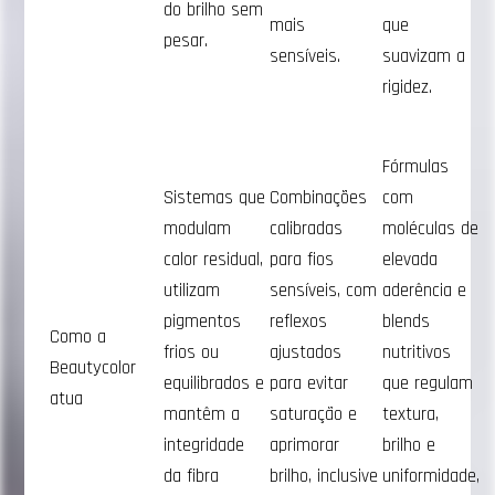
do brilho sem
mais
que
pesar.
sensíveis.
suavizam a
rigidez.
Fórmulas
Sistemas que
Combinações
com
modulam
calibradas
moléculas de
calor residual,
para fios
elevada
utilizam
sensíveis, com
aderência e
pigmentos
reflexos
blends
Como a
frios ou
ajustados
nutritivos
Beautycolor
equilibrados e
para evitar
que regulam
atua
mantêm a
saturação e
textura,
integridade
aprimorar
brilho e
da fibra
brilho, inclusive
uniformidade,