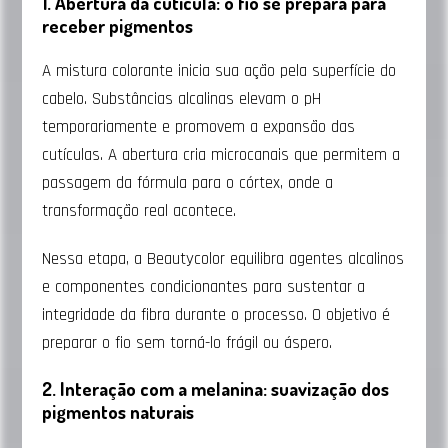
1. Abertura da cutícula: o fio se prepara para
receber pigmentos
A mistura colorante inicia sua ação pela superfície do
cabelo. Substâncias alcalinas elevam o pH
temporariamente e promovem a expansão das
cutículas. A abertura cria microcanais que permitem a
passagem da fórmula para o córtex, onde a
transformação real acontece.
Nessa etapa, a Beautycolor equilibra agentes alcalinos
e componentes condicionantes para sustentar a
integridade da fibra durante o processo. O objetivo é
preparar o fio sem torná-lo frágil ou áspero.
2. Interação com a melanina: suavização dos
pigmentos naturais