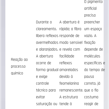
O pigmento
artificial
precisa
Durante o
A abertura é
preencher
clareamento,
rápida; a fibra
um espaço
libera reflexos
responde de
vazio. A
avermelhados
modo sensível
fixação
e alaranjados.
e revela com
depende de
A abertura
facilidade
moléculas
Reação ao
ocorre de
reflexos
específicas e
processo
forma gradual
amarelados
do tempo de
químico
e exige
devido à
pausa
controle
feomelanina
correto, já
técnico para
remanescente.
que o fio
evitar
A estrutura
costuma
saturação ou
tende à
reagir de