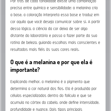
Por trás de cada tonalidade existe uma combinação
precisa entre química e sensibilidade: a melanina cria
a base, a coloração interpreta essa base e traduz em
cor aquilo que você deseja comunicar sobre si. A partir
dessa lógica, a ciência da cor deixa de ser algo
distante do laboratório e passa a fazer parte da sua
rotina de beleza, guiando escolhas mais conscientes e
resultados mais fiéis às suas cores reais.
O que é a melanina e por que ela é
importante?
Explicando melhor, a melanina é o pigmento que
determina a cor natural dos fios. Ela é produzida por
células especializadas dentro do folículo e que se
acumula no córtex do cabelo, onde define intensidade,
profundidade e nuance. Dois tipos principais