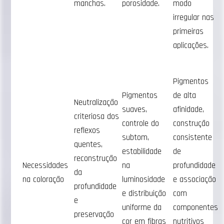
manchas.
porosidade.
modo
irregular nas
primeiras
aplicações.
Pigmentos
Pigmentos
de alta
Neutralização
suaves,
afinidade,
criteriosa dos
controle do
construção
reflexos
subtom,
consistente
quentes,
estabilidade
de
reconstrução
Necessidades
na
profundidade
da
na coloração
luminosidade
e associação
profundidade
e distribuição
com
e
uniforme da
componentes
preservação
cor em fibras
nutritivos