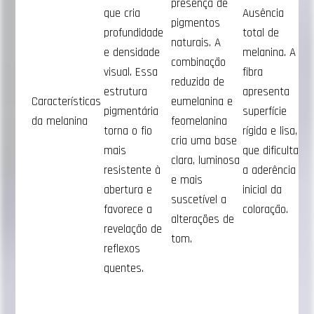
presença de
que cria
Ausência
pigmentos
profundidade
total de
naturais. A
e densidade
melanina. A
combinação
visual. Essa
fibra
reduzida de
estrutura
apresenta
Características
eumelanina e
pigmentária
superfície
da melanina
feomelanina
torna o fio
rígida e lisa,
cria uma base
mais
que dificulta
clara, luminosa
resistente à
a aderência
e mais
abertura e
inicial da
suscetível a
favorece a
coloração.
alterações de
revelação de
tom.
reflexos
quentes.