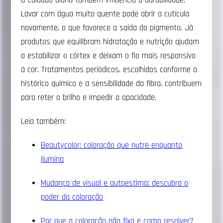
Lavar com água muito quente pode abrir a cutícula
novamente, o que favorece a saída do pigmento. Já
produtos que equilibram hidratação e nutrição ajudam
a estabilizar o córtex e deixam o fio mais responsivo
à cor. Tratamentos periódicos, escolhidos conforme o
histórico químico e a sensibilidade da fibra, contribuem
para reter o brilho e impedir a opacidade.
Leia também:
Beautycolor: coloração que nutre enquanto
ilumina
Mudança de visual e autoestima: descubra o
poder da coloração
Por que a coloração não fixa e como resolver?