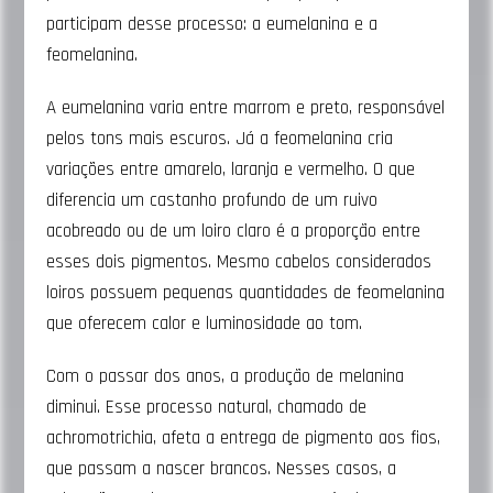
participam desse processo: a eumelanina e a
feomelanina.
A eumelanina varia entre marrom e preto, responsável
pelos tons mais escuros. Já a feomelanina cria
variações entre amarelo, laranja e vermelho. O que
diferencia um castanho profundo de um ruivo
acobreado ou de um loiro claro é a proporção entre
esses dois pigmentos. Mesmo cabelos considerados
loiros possuem pequenas quantidades de feomelanina
que oferecem calor e luminosidade ao tom.
Com o passar dos anos, a produção de melanina
diminui. Esse processo natural, chamado de
achromotrichia, afeta a entrega de pigmento aos fios,
que passam a nascer brancos. Nesses casos, a