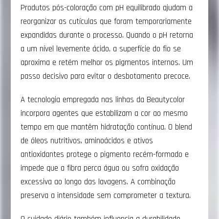
Produtos pós-coloração com pH equilibrado ajudam a
reorganizar as cutículas que foram temporariamente
expandidas durante o processo. Quando o pH retorna
a um nível levemente ácido, a superfície do fio se
aproxima e retém melhor os pigmentos internos. Um
passo decisivo para evitar o desbotamento precoce.
A tecnologia empregada nas linhas da Beautycolor
incorpora agentes que estabilizam a cor ao mesmo
tempo em que mantêm hidratação contínua. O blend
de óleos nutritivos, aminoácidos e ativos
antioxidantes protege o pigmento recém-formado e
impede que a fibra perca água ou sofra oxidação
excessiva ao longo das lavagens. A combinação
preserva a intensidade sem comprometer a textura.
O cuidado diário também influencia a durabilidade.