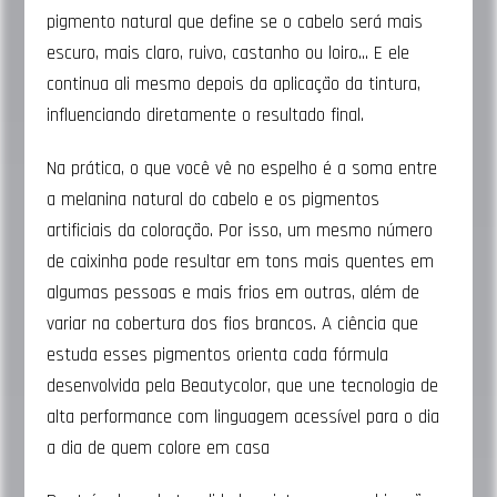
pigmento natural que define se o cabelo será mais
escuro, mais claro, ruivo, castanho ou loiro… E ele
continua ali mesmo depois da aplicação da tintura,
influenciando diretamente o resultado final.
Na prática, o que você vê no espelho é a soma entre
a melanina natural do cabelo e os pigmentos
artificiais da coloração. Por isso, um mesmo número
de caixinha pode resultar em tons mais quentes em
algumas pessoas e mais frios em outras, além de
variar na cobertura dos fios brancos. A ciência que
estuda esses pigmentos orienta cada fórmula
desenvolvida pela Beautycolor, que une tecnologia de
alta performance com linguagem acessível para o dia
a dia de quem colore em casa