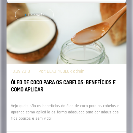
Coloração
13.09.2018 - Por:
BEAUTYCOLOR admin
ÓLEO DE COCO PARA OS CABELOS: BENEFÍCIOS E
COMO APLICAR
Veja quais são os benefícios do óleo de coco para os cabelos e
aprenda como aplicá-lo de forma adequada para dar adeus aos
fios opacos e sem vida!