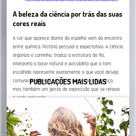
A beleza da ciência por trás das suas
cores reais
A cor que aparece diante do espelho vem do encontro
entre química, história pessoal e expectativa. A ciência
organiza o caminho, traduz a estrutura do fio,
interpreta a base natural e possibilita que o tom
escolhido represente exatamente o que você deseja
PUBLICAÇÕES MAIS LIDAS
comunicar sobre si. Há técnica em cada mudança,
mas também um gesto de expressão que se renova
a cada aplicação.
Coloração
Assim é possível obter profundidade quando
pigmentos, textura e luminosidade trabalham em
harmonia. Colorações desenvolvidas pela Beautycolor