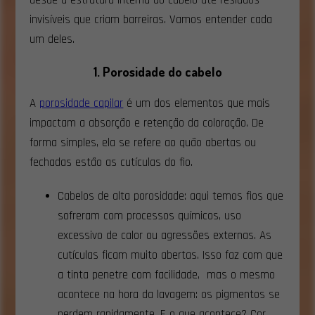
invisíveis que criam barreiras. Vamos entender cada
um deles.
1. Porosidade do cabelo
A
porosidade capilar
é um dos elementos que mais
impactam a absorção e retenção da coloração. De
forma simples, ela se refere ao quão abertas ou
fechadas estão as cutículas do fio.
Cabelos de alta porosidade: aqui temos fios que
sofreram com processos químicos, uso
excessivo de calor ou agressões externas. As
cutículas ficam muito abertas. Isso faz com que
a tinta penetre com facilidade, mas o mesmo
acontece na hora da lavagem: os pigmentos se
perdem rapidamente. E o que acontece? Cor