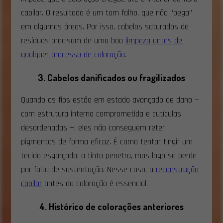
capilar. O resultado é um tom falho, que não “pega”
em algumas áreas. Por isso, cabelos saturados de
resíduos precisam de uma boa
limpeza antes de
qualquer processo de coloração
.
3. Cabelos danificados ou fragilizados
Quando os fios estão em estado avançado de dano —
com estrutura interna comprometida e cutículas
desordenadas —, eles não conseguem reter
pigmentos de forma eficaz. É como tentar tingir um
tecido esgarçado: a tinta penetra, mas logo se perde
por falta de sustentação. Nesse caso, a
reconstrução
capilar
antes da coloração é essencial.
4. Histórico de colorações anteriores