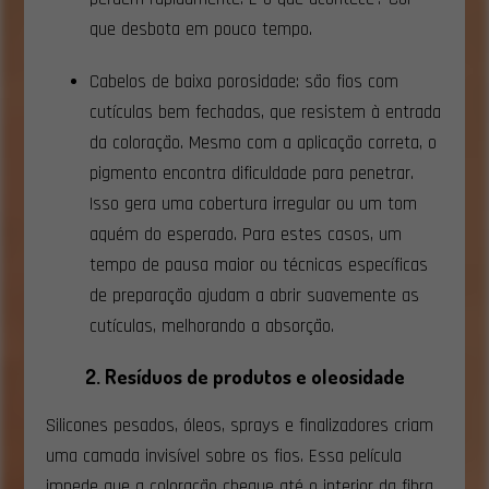
que desbota em pouco tempo.
Cabelos de baixa porosidade: são fios com
cutículas bem fechadas, que resistem à entrada
da coloração. Mesmo com a aplicação correta, o
pigmento encontra dificuldade para penetrar.
Isso gera uma cobertura irregular ou um tom
aquém do esperado. Para estes casos, um
tempo de pausa maior ou técnicas específicas
de preparação ajudam a abrir suavemente as
cutículas, melhorando a absorção.
2. Resíduos de produtos e oleosidade
Silicones pesados, óleos, sprays e finalizadores criam
uma camada invisível sobre os fios. Essa película
impede que a coloração chegue até o interior da fibra