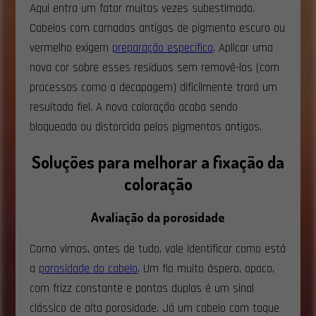
Aqui entra um fator muitas vezes subestimado.
Cabelos com camadas antigas de pigmento escuro ou
vermelho exigem
preparação específica
. Aplicar uma
nova cor sobre esses resíduos sem removê-los (com
processos como a decapagem) dificilmente trará um
resultado fiel. A nova coloração acaba sendo
bloqueada ou distorcida pelos pigmentos antigos.
Soluções para melhorar a fixação da
coloração
Avaliação da porosidade
Como vimos, antes de tudo, vale identificar como está
a
porosidade do cabelo
. Um fio muito áspero, opaco,
com frizz constante e pontas duplas é um sinal
clássico de alta porosidade. Já um cabelo com toque