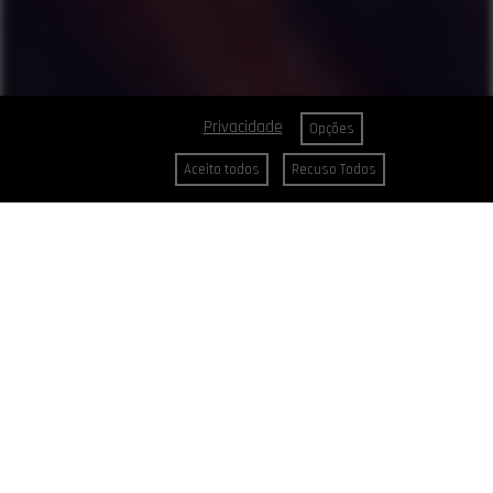
Privacidade
Opções
Aceito todos
Recuso Todos
CABELOS
Cores Reais
Chocolates Especiais
Coloração Puríssi