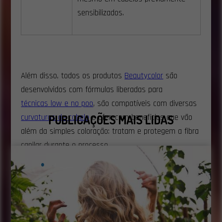
sensibilizados.
Além disso, todos os produtos
Beautycolor
são
desenvolvidos com fórmulas liberadas para
técnicas low e no poo
, são compatíveis com diversas
curvaturas de cabelo
e oferecem benefícios que vão
PUBLICAÇÕES MAIS LIDAS
além da simples coloração: tratam e protegem a fibra
capilar durante o processo
Coloração
Leia também:
Como proteger o couro cabeludo durante a
coloração