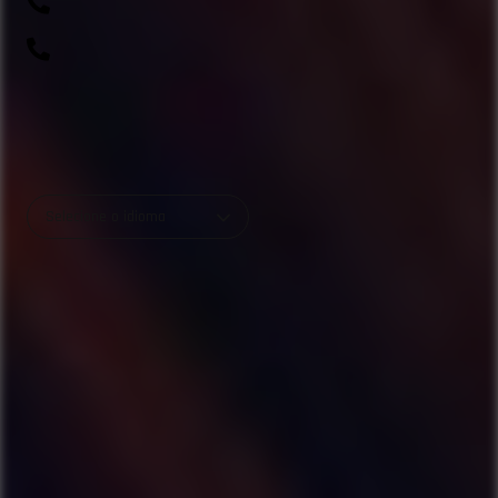
(41) 99643-1198
0800 700 0045
R. Rio Amazonas, 703 - Weissópolis, Pinhais - PR
Selecione o idioma