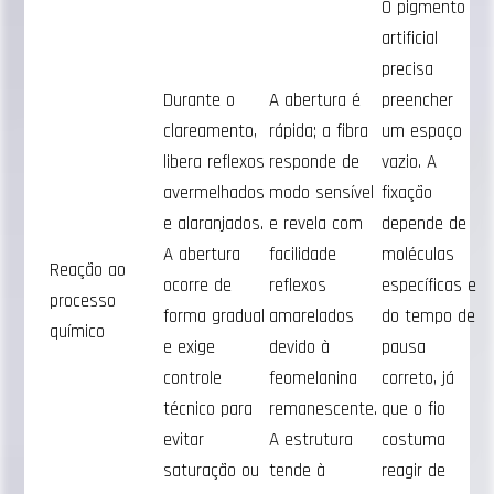
O pigmento
artificial
precisa
Durante o
A abertura é
preencher
clareamento,
rápida; a fibra
um espaço
libera reflexos
responde de
vazio. A
avermelhados
modo sensível
fixação
e alaranjados.
e revela com
depende de
A abertura
facilidade
moléculas
Reação ao
ocorre de
reflexos
específicas e
processo
forma gradual
amarelados
do tempo de
químico
e exige
devido à
pausa
controle
feomelanina
correto, já
técnico para
remanescente.
que o fio
evitar
A estrutura
costuma
saturação ou
tende à
reagir de