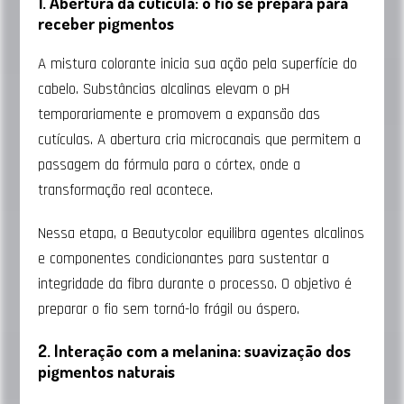
1. Abertura da cutícula: o fio se prepara para
receber pigmentos
A mistura colorante inicia sua ação pela superfície do
cabelo. Substâncias alcalinas elevam o pH
temporariamente e promovem a expansão das
cutículas. A abertura cria microcanais que permitem a
passagem da fórmula para o córtex, onde a
transformação real acontece.
Nessa etapa, a Beautycolor equilibra agentes alcalinos
e componentes condicionantes para sustentar a
integridade da fibra durante o processo. O objetivo é
preparar o fio sem torná-lo frágil ou áspero.
2. Interação com a melanina: suavização dos
pigmentos naturais