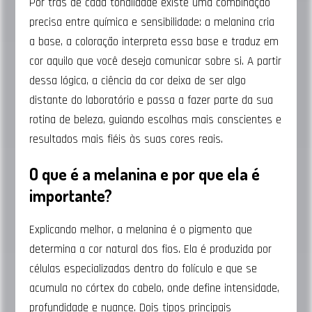
Por trás de cada tonalidade existe uma combinação
precisa entre química e sensibilidade: a melanina cria
a base, a coloração interpreta essa base e traduz em
cor aquilo que você deseja comunicar sobre si. A partir
dessa lógica, a ciência da cor deixa de ser algo
distante do laboratório e passa a fazer parte da sua
rotina de beleza, guiando escolhas mais conscientes e
resultados mais fiéis às suas cores reais.
O que é a melanina e por que ela é
importante?
Explicando melhor, a melanina é o pigmento que
determina a cor natural dos fios. Ela é produzida por
células especializadas dentro do folículo e que se
acumula no córtex do cabelo, onde define intensidade,
profundidade e nuance. Dois tipos principais