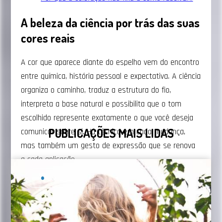
A beleza da ciência por trás das suas
cores reais
A cor que aparece diante do espelho vem do encontro
entre química, história pessoal e expectativa. A ciência
organiza o caminho, traduz a estrutura do fio,
interpreta a base natural e possibilita que o tom
escolhido represente exatamente o que você deseja
PUBLICAÇÕES MAIS LIDAS
comunicar sobre si. Há técnica em cada mudança,
mas também um gesto de expressão que se renova
a cada aplicação.
Coloração
Assim é possível obter profundidade quando
pigmentos, textura e luminosidade trabalham em
harmonia. Colorações desenvolvidas pela Beautycolor