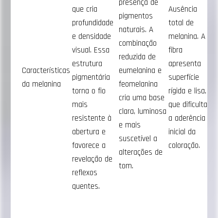
presença de
que cria
Ausência
pigmentos
profundidade
total de
naturais. A
e densidade
melanina. A
combinação
visual. Essa
fibra
reduzida de
estrutura
apresenta
Características
eumelanina e
pigmentária
superfície
da melanina
feomelanina
torna o fio
rígida e lisa,
cria uma base
mais
que dificulta
clara, luminosa
resistente à
a aderência
e mais
abertura e
inicial da
suscetível a
favorece a
coloração.
alterações de
revelação de
tom.
reflexos
quentes.