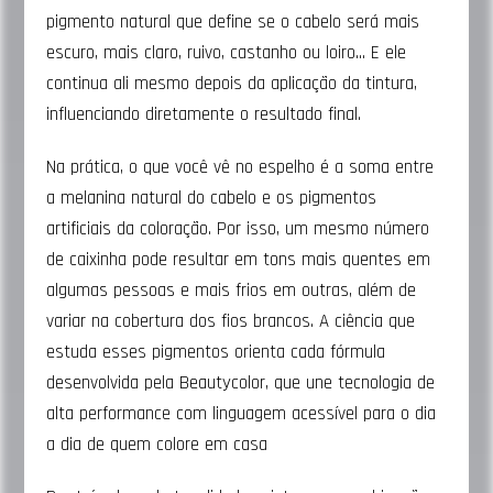
pigmento natural que define se o cabelo será mais
escuro, mais claro, ruivo, castanho ou loiro… E ele
continua ali mesmo depois da aplicação da tintura,
influenciando diretamente o resultado final.
Na prática, o que você vê no espelho é a soma entre
a melanina natural do cabelo e os pigmentos
artificiais da coloração. Por isso, um mesmo número
de caixinha pode resultar em tons mais quentes em
algumas pessoas e mais frios em outras, além de
variar na cobertura dos fios brancos. A ciência que
estuda esses pigmentos orienta cada fórmula
desenvolvida pela Beautycolor, que une tecnologia de
alta performance com linguagem acessível para o dia
a dia de quem colore em casa