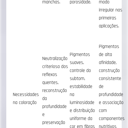
manchas.
porosidade.
modo
irregular nas
primeiras
aplicações.
Pigmentos
Pigmentos
de alta
Neutralização
suaves,
afinidade,
criteriosa dos
controle do
construção
reflexos
subtom,
consistente
quentes,
estabilidade
de
reconstrução
Necessidades
na
profundidade
da
na coloração
luminosidade
e associação
profundidade
e distribuição
com
e
uniforme da
componentes
preservação
cor em fibras
nutritivos