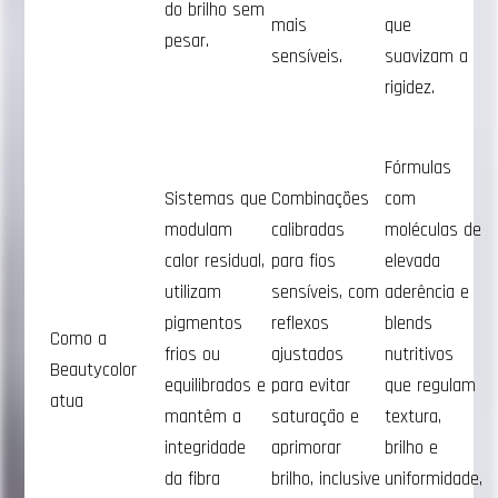
do brilho sem
mais
que
pesar.
sensíveis.
suavizam a
rigidez.
Fórmulas
Sistemas que
Combinações
com
modulam
calibradas
moléculas de
calor residual,
para fios
elevada
utilizam
sensíveis, com
aderência e
pigmentos
reflexos
blends
Como a
frios ou
ajustados
nutritivos
Beautycolor
equilibrados e
para evitar
que regulam
atua
mantêm a
saturação e
textura,
integridade
aprimorar
brilho e
da fibra
brilho, inclusive
uniformidade,