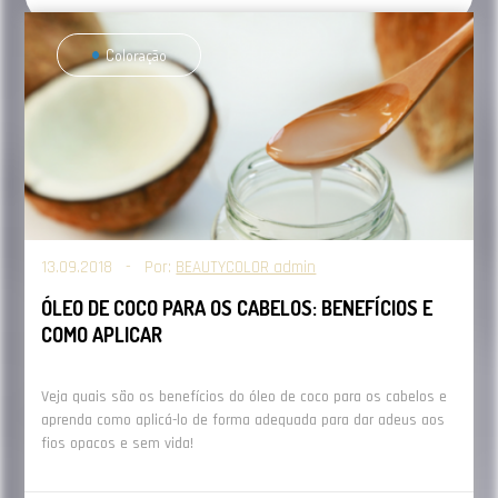
Coloração
13.09.2018 - Por:
BEAUTYCOLOR admin
ÓLEO DE COCO PARA OS CABELOS: BENEFÍCIOS E
COMO APLICAR
Veja quais são os benefícios do óleo de coco para os cabelos e
aprenda como aplicá-lo de forma adequada para dar adeus aos
fios opacos e sem vida!