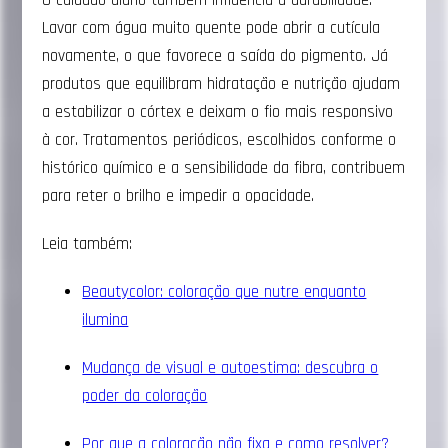
Lavar com água muito quente pode abrir a cutícula
novamente, o que favorece a saída do pigmento. Já
produtos que equilibram hidratação e nutrição ajudam
a estabilizar o córtex e deixam o fio mais responsivo
à cor. Tratamentos periódicos, escolhidos conforme o
histórico químico e a sensibilidade da fibra, contribuem
para reter o brilho e impedir a opacidade.
Leia também:
Beautycolor: coloração que nutre enquanto
ilumina
Mudança de visual e autoestima: descubra o
poder da coloração
Por que a coloração não fixa e como resolver?