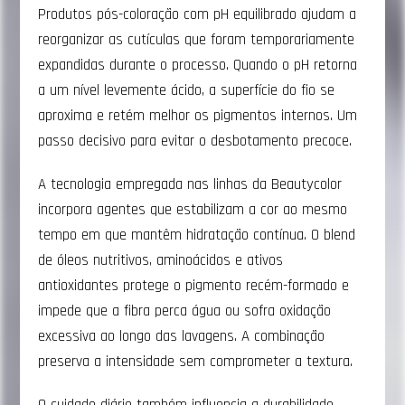
Produtos pós-coloração com pH equilibrado ajudam a
reorganizar as cutículas que foram temporariamente
expandidas durante o processo. Quando o pH retorna
a um nível levemente ácido, a superfície do fio se
aproxima e retém melhor os pigmentos internos. Um
passo decisivo para evitar o desbotamento precoce.
A tecnologia empregada nas linhas da Beautycolor
incorpora agentes que estabilizam a cor ao mesmo
tempo em que mantêm hidratação contínua. O blend
de óleos nutritivos, aminoácidos e ativos
antioxidantes protege o pigmento recém-formado e
impede que a fibra perca água ou sofra oxidação
excessiva ao longo das lavagens. A combinação
preserva a intensidade sem comprometer a textura.
O cuidado diário também influencia a durabilidade.