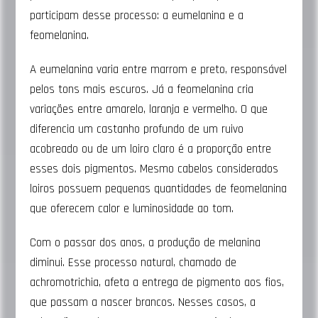
participam desse processo: a eumelanina e a
feomelanina.
A eumelanina varia entre marrom e preto, responsável
pelos tons mais escuros. Já a feomelanina cria
variações entre amarelo, laranja e vermelho. O que
diferencia um castanho profundo de um ruivo
acobreado ou de um loiro claro é a proporção entre
esses dois pigmentos. Mesmo cabelos considerados
loiros possuem pequenas quantidades de feomelanina
que oferecem calor e luminosidade ao tom.
Com o passar dos anos, a produção de melanina
diminui. Esse processo natural, chamado de
achromotrichia, afeta a entrega de pigmento aos fios,
que passam a nascer brancos. Nesses casos, a