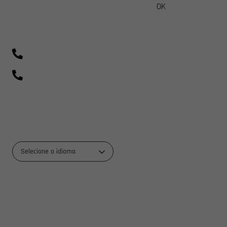
OK
sac@beautycolorcompany.com.br
(41) 99643-1198
0800 700 0045
R. Rio Amazonas, 703 - Weissópolis, Pinhais - PR
Selecione o idioma