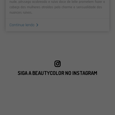
nude, pêssego acobreado e ruivo doce de leite prometem fazer a
cabeça das mulheres atraídas pelo charme e sensualidade das
nuances ruivas.
Continue lendo
SIGA A BEAUTYCOLOR NO INSTAGRAM
VISITAR INSTAGRAM