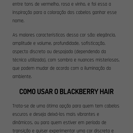
entre tons de vermelho, rosa e vinho, e foi essa a
inspiração para a coloração dos cabelos ganhar esse
nome.
As maiores características dessa cor são: elegância,
amplitude e volume, profundidade, sofisticação,
aspecto discreto ou despojado (dependendo da
técnica utilizada), com sombra e nuances misteriosas,
que podem mudar de acordo com a iluminação do
ambiente.
COMO USAR O BLACKBERRY HAIR
Trata-se de uma ótima opção para quem tem cabelos
escuros e deseja deixá-los mais vibrantes e
dinâmicos, ou para quem estiver em período de
transição e quiser experimentar uma cor discreta e