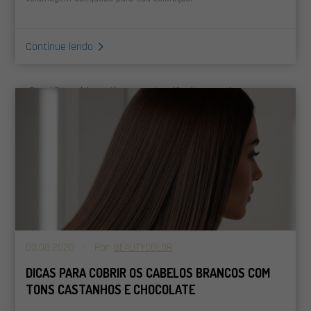
beleza, brilho e cor! Cuidar dos fios diariamente é
essencial para manter o blackberry hair por mais
Continue lendo
tempo e a sua saúde capilar em dia!
E então, vai investir nessa tendência para dar uma
mudada no visual do marsala avermelhado infalível?
Nós apoiamos a ideia, que tem tudo para fazer
sucesso e deixar a sua beleza ainda mais radiante!
03.08.2020 - Por:
BEAUTYCOLOR
DICAS PARA COBRIR OS CABELOS BRANCOS COM
TONS CASTANHOS E CHOCOLATE