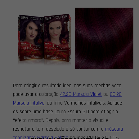
Para atingir o resultado ideal nas suas mechas você
pode usar a coloração
42.26 Marsala Violet
ou
66.26
Marsala Infalível
da linha Vermelhos Infalíveis. Aplique-
as sobre uma base Louro Escuro 6.0 para atingir o
“efeito amora”. Depois, para manter o visual e
resgatar o tom desejado é só contar com a
máscara
tonalizante Marsala Splash
da linha COLOR XPLODE.