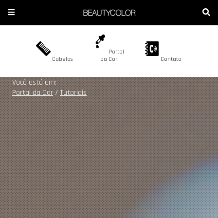
b
Portal
Cabelos
da Cor
Contato
A BEAUTYCOLOR
COLORAÇÃO
Blog Beautycolor
Você está em:
Portal da Cor
/
Tutoriais
CONTATO
DESCOLORAÇÃO
ONDE ENCONTRAR
CORES
SEJA REVENDEDOR