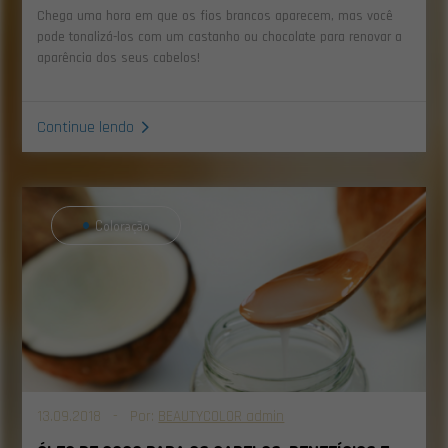
Chega uma hora em que os fios brancos aparecem, mas você
pode tonalizá-los com um castanho ou chocolate para renovar a
aparência dos seus cabelos!
Continue lendo
Coloração
13.09.2018 - Por:
BEAUTYCOLOR admin