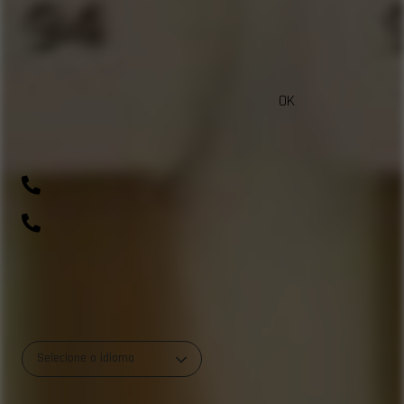
OK
sac@beautycolorcompany.com.br
(41) 99643-1198
0800 700 0045
R. Rio Amazonas, 703 - Weissópolis, Pinhais - PR
Selecione o idioma