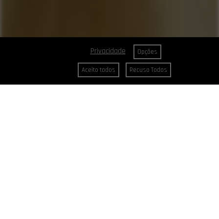
Privacidade
Opções
Aceito todos
Recuso Todos
CABELOS
Cores Reais
Chocolates Especiais
Coloração Puríssi
Vermelhos Infalíveis