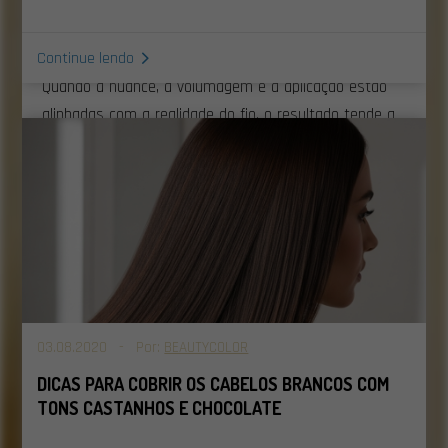
improviso e ajuda a manter o cabelo íntegro, mesmo
em mudanças mais intensas.
Continue lendo
Quando a nuance, a volumagem e a aplicação estão
alinhadas com a realidade do fio, o resultado tende a
ser mais uniforme e previsível. Esses fundamentos
atravessam os conteúdos do
Portal da Cor
, onde a
coloração é tratada sempre a partir da combinação
entre técnica e a saúde do seu cabelo.
03.08.2020 - Por:
BEAUTYCOLOR
DICAS PARA COBRIR OS CABELOS BRANCOS COM
TONS CASTANHOS E CHOCOLATE