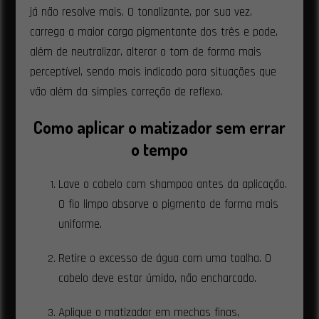
já não resolve mais. O tonalizante, por sua vez,
carrega a maior carga pigmentante dos três e pode,
além de neutralizar, alterar o tom de forma mais
perceptível, sendo mais indicado para situações que
vão além da simples correção de reflexo.
Como aplicar o matizador sem errar
o tempo
Lave o cabelo com shampoo antes da aplicação.
O fio limpo absorve o pigmento de forma mais
uniforme.
Retire o excesso de água com uma toalha. O
cabelo deve estar úmido, não encharcado.
Aplique o matizador em mechas finas,