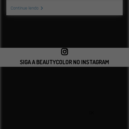
Continue lendo
SIGA A BEAUTYCOLOR NO INSTAGRAM
VISITAR INSTAGRAM
OK
sac@beautycolorcompany.com.br