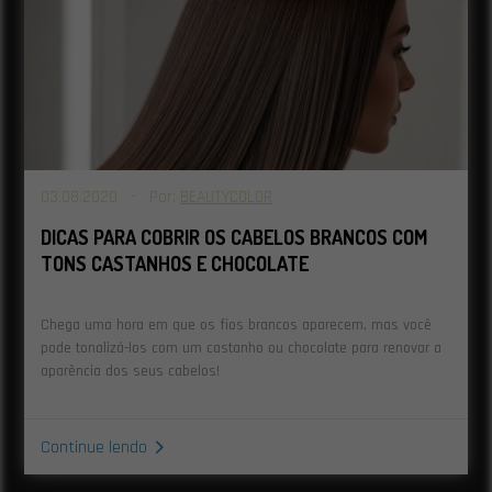
BeautyColor reúne guias específicos para cada tipo de
fio, com conteúdo técnico que orienta cada etapa do
processo.
03.08.2020 - Por:
BEAUTYCOLOR
DICAS PARA COBRIR OS CABELOS BRANCOS COM
TONS CASTANHOS E CHOCOLATE
Chega uma hora em que os fios brancos aparecem, mas você
pode tonalizá-los com um castanho ou chocolate para renovar a
aparência dos seus cabelos!
Continue lendo