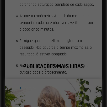
garantindo saturação completa de cada seção.
Acione o cronômetro. A partir da metade do
tempo indicado na embalagem, verifique o tom
a cada cinco minutos.
Enxágue quando o reflexo atingir o tom
desejado. Não aguarde o tempo máximo se o
resultado já estiver adequado.
PUBLICAÇÕES MAIS LIDAS
Finalize com condicionador leve para selar a
cutícula após o procedimento.
Frequência e manutenção para
Coloração
resultados consistentes
A matização não substitui a coloração. Ela é um