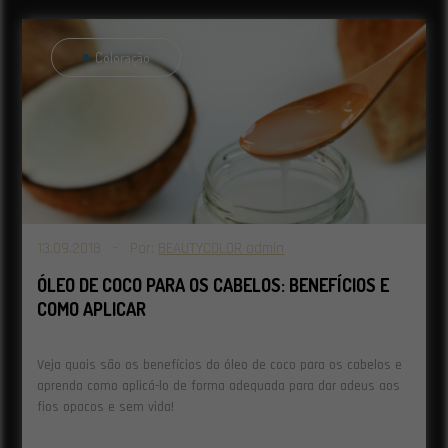
Coloração
13.09.2018 - Por:
BEAUTYCOLOR admin
ÓLEO DE COCO PARA OS CABELOS: BENEFÍCIOS E
COMO APLICAR
Veja quais são os benefícios do óleo de coco para os cabelos e
aprenda como aplicá-lo de forma adequada para dar adeus aos
fios opacos e sem vida!