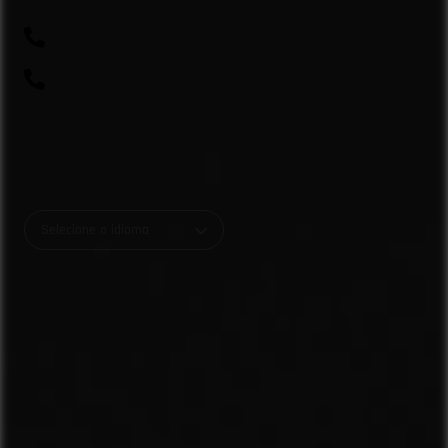
(41) 99643-1198
0800 700 0045
R. Rio Amazonas, 703 - Weissópolis, Pinhais - PR
Selecione o idioma