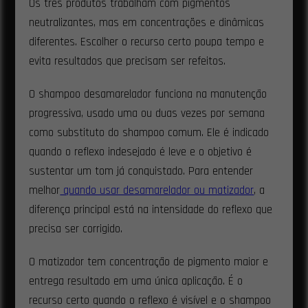
Os três produtos trabalham com pigmentos
neutralizantes, mas em concentrações e dinâmicas
diferentes. Escolher o recurso certo poupa tempo e
evita resultados que precisam ser refeitos.
O shampoo desamarelador funciona na manutenção
progressiva, usado uma ou duas vezes por semana
como substituto do shampoo comum. Ele é indicado
quando o reflexo indesejado é leve e o objetivo é
sustentar um tom já conquistado. Para entender
melhor
quando usar desamarelador ou matizador
, a
diferença principal está na intensidade do reflexo que
precisa ser corrigido.
O matizador tem concentração de pigmento maior e
entrega resultado em uma única aplicação. É o
recurso certo quando o reflexo é visível e o shampoo