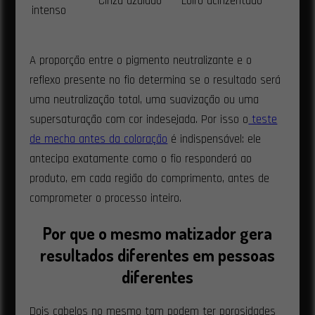
Cinza azulado
Loiro acinzentado
intenso
A proporção entre o pigmento neutralizante e o
reflexo presente no fio determina se o resultado será
uma neutralização total, uma suavização ou uma
supersaturação com cor indesejada. Por isso o
teste
de mecha antes da coloração
é indispensável: ele
antecipa exatamente como o fio responderá ao
produto, em cada região do comprimento, antes de
comprometer o processo inteiro.
Por que o mesmo matizador gera
resultados diferentes em pessoas
diferentes
Dois cabelos no mesmo tom podem ter porosidades