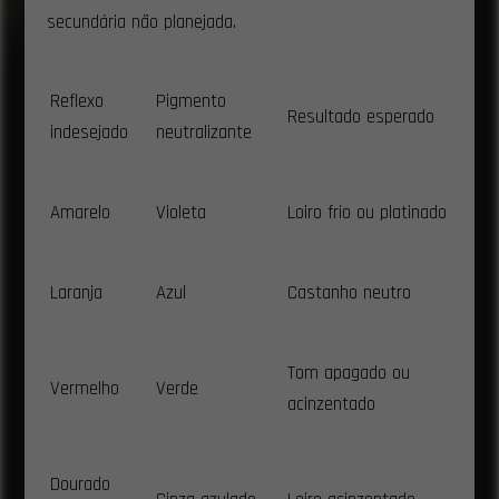
secundária não planejada.
Reflexo
Pigmento
Resultado esperado
indesejado
neutralizante
Amarelo
Violeta
Loiro frio ou platinado
Laranja
Azul
Castanho neutro
Tom apagado ou
Vermelho
Verde
acinzentado
Dourado