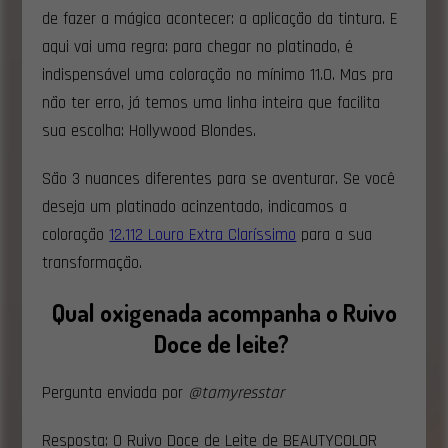
de fazer a mágica acontecer: a aplicação da tintura. E
aqui vai uma regra: para chegar no platinado, é
indispensável uma coloração no mínimo 11.0. Mas pra
não ter erro, já temos uma linha inteira que facilita
sua escolha: Hollywood Blondes.
São 3 nuances diferentes para se aventurar. Se você
deseja um platinado acinzentado, indicamos a
coloração
12.112 Louro Extra Claríssimo
para a sua
transformação.
Qual oxigenada acompanha o Ruivo
Doce de leite?
Pergunta enviada por
@tamyresstar
Resposta: O Ruivo Doce de Leite de BEAUTYCOLOR