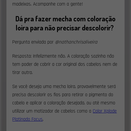
madeixas. Acompanhe com a gente!
Dá pra fazer mecha com coloração
loira para não precisar descolorir?
Pergunta enviada por
@nathanchrisoliveira
Resposta: Infelizmente não. A coloração sozinha não
tem poder de cobrir a cor original dos cabelos nem de
tirar outra.
Se você deseja uma mecha loira, provavelmente será
preciso descolorir os fios para retirar o pigmento do
cabelo e aplicar a coloração desejada, ou até mesmo
utilizar um matizador de cabelos como a
Color Xplode
Platinado Focus
.