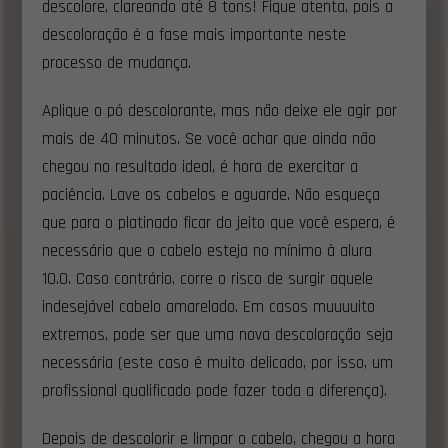
descolore, clareando até 8 tons! Fique atenta, pois a
descoloração é a fase mais importante neste
processo de mudança.
Aplique o pó descolorante, mas não deixe ele agir por
mais de 40 minutos. Se você achar que ainda não
chegou no resultado ideal, é hora de exercitar a
paciência. Lave os cabelos e aguarde. Não esqueça
que para o platinado ficar do jeito que você espera, é
necessário que o cabelo esteja no mínimo à alura
10.0. Caso contrário, corre o risco de surgir aquele
indesejável cabelo amarelado. Em casos muuuuito
extremos, pode ser que uma nova descoloração seja
necessária (este caso é muito delicado, por isso, um
profissional qualificado pode fazer toda a diferença).
Depois de descolorir e limpar o cabelo, chegou a hora