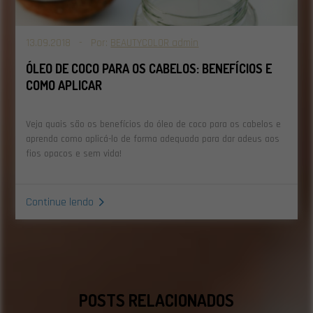
13.09.2018 - Por:
BEAUTYCOLOR admin
ÓLEO DE COCO PARA OS CABELOS: BENEFÍCIOS E
COMO APLICAR
Veja quais são os benefícios do óleo de coco para os cabelos e
aprenda como aplicá-lo de forma adequada para dar adeus aos
fios opacos e sem vida!
Continue lendo
POSTS RELACIONADOS