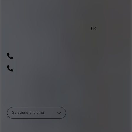
OK
sac@beautycolorcompany.com.br
(41) 99643-1198
0800 700 0045
R. Rio Amazonas, 703 - Weissópolis, Pinhais - PR
Selecione o idioma