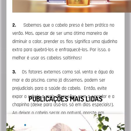
2.
Sabemos que o cabelo preso é bem prático no
verão. Mas, apesar de ser uma ótima maneira de
diminuir o calor, prender os fios significa uma ajudinha
extra para quebrá-los e enfraquecê-los. Por isso, o
melhor é usar os cabelos soltinhos!
3.
Os fatores externos como sol, vento e água do
mar e da piscina, como já dissemos, podem ser
prejudiciais para a saúde do cabelo. Então, evite
expor o cabelo a mais agressões com o secador e a
PUBLICAÇÕES MAIS LIDAS
chapinha (deixe para usá-los só em dias especiais!).
Ao deixar o cabelo secar ao natural, aposte em
finalizadores que não contenham óleo na fórmula para
Coloração
dar um ar mais bagunçadinho e moderno – esse