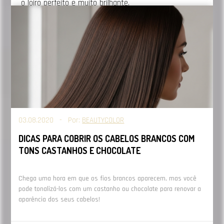
o loiro perfeito e muito brilhante.
Pronto, agora que você já leu todas as nossas dicas é
só aproveitar o melhor do verão. E se quiser saber
mais novidades sobre a linha da BEAUTYCOLOR,
acesse:
https://www.beautycolor.com.br
.
03.08.2020 - Por:
BEAUTYCOLOR
DICAS PARA COBRIR OS CABELOS BRANCOS COM
TONS CASTANHOS E CHOCOLATE
Chega uma hora em que os fios brancos aparecem, mas você
pode tonalizá-los com um castanho ou chocolate para renovar a
aparência dos seus cabelos!