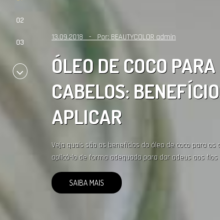
13.09.2018 - Por:
BEAUTYCOLOR admin
ÓLEO DE COCO PARA
CABELOS: BENEFÍCIO
APLICAR
Veja quais são os benefícios do óleo de coco para os
aplicá-lo de forma adequada para dar adeus aos fios
SAIBA MAIS