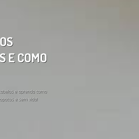
 OS
S E COMO
 cabelos e aprenda como
 opacos e sem vida!